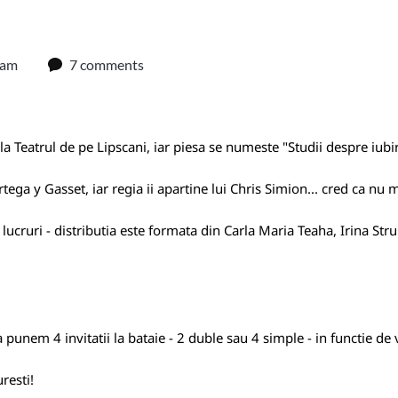
 am
7 comments
a Teatrul de pe Lipscani, iar piesa se numeste "Studii despre iubir
rtega y Gasset, iar regia ii apartine lui Chris Simion... cred ca n
 lucruri - distributia este formata din Carla Maria Teaha, Irina Str
 punem 4 invitatii la bataie - 2 duble sau 4 simple - in functie de 
resti!