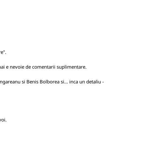
e".
u mai e nevoie de comentarii suplimentare.
ungareanu si Benis Bolborea si... inca un detaliu -
voi.