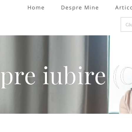
Home
Despre Mine
Artic
spre iubire