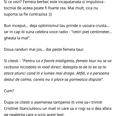
Si ce vezi? Femeia berbec este incapatanata si impulsiva -
tocmai de aceea poate fi foarte rea. Mai mult, cica nu
suporta sa fie contrazisa :))
Bun inceput... deja optimismul tau prinde o usoara crusta...
iar in cap iti suna celebra voce radio - "cetiri piet centimeter...
gheata la mal".
Doua randuri mai jos... dai peste femeia taur.
Si citesti -
"Pentru ca e foarte inteligenta, femeia taur nu se va
razbuna niciodata in mod direct. Asteapta-te de la ea sa te
atace atunci cand iti e lumea mai draga. Altfel, e o persoana
destul de calma, careia nu ii place sa porneasca dispute".
Cum?
Dupa ce citesti o asemenea tampenie iti vine sa-i trimiti
Cristinei Stanciulescu un mail in care sa o rogi sa o dea afara
pe neatenta care a scris acest text.