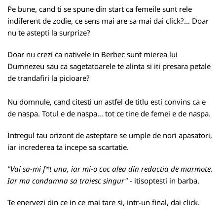
Pe bune, cand ti se spune din start ca femeile sunt rele
indiferent de zodie, ce sens mai are sa mai dai click?... Doar
nu te astepti la surprize?
Doar nu crezi ca nativele in Berbec sunt mierea lui
Dumnezeu sau ca sagetatoarele te alinta si iti presara petale
de trandafiri la picioare?
Nu domnule, cand citesti un astfel de titlu esti convins ca e
de naspa. Totul e de naspa... tot ce tine de femei e de naspa.
Intregul tau orizont de asteptare se umple de nori apasatori,
iar increderea ta incepe sa scartatie.
"Vai sa-mi f*t una, iar mi-o coc alea din redactia de marmote.
Iar ma condamna sa traiesc singur"
- itisoptesti in barba.
Te enervezi din ce in ce mai tare si, intr-un final, dai
click
.