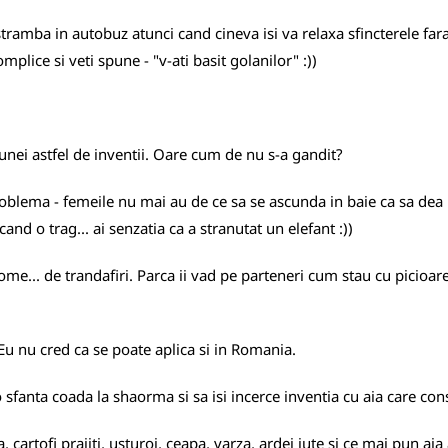
amba in autobuz atunci cand cineva isi va relaxa sfincterele fara r
plice si veti spune - "v-ati basit golanilor" :))
unei astfel de inventii. Oare cum de nu s-a gandit?
roblema - femeile nu mai au de ce sa se ascunda in baie ca sa dea u
and o trag... ai senzatia ca a stranutat un elefant :))
me... de trandafiri. Parca ii vad pe parteneri cum stau cu picioar
. Eu nu cred ca se poate aplica si in Romania.
 sfanta coada la shaorma si sa isi incerce inventia cu aia care co
artofi prajiti, usturoi, ceapa, varza, ardei iute si ce mai pun aia 