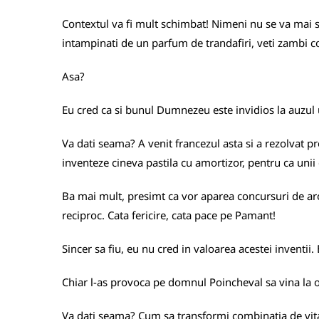
Contextul va fi mult schimbat! Nimeni nu se va mai str
intampinati de un parfum de trandafiri, veti zambi com
Asa?
Eu cred ca si bunul Dumnezeu este invidios la auzul 
Va dati seama? A venit francezul asta si a rezolvat p
inventeze cineva pastila cu amortizor, pentru ca unii c
Ba mai mult, presimt ca vor aparea concursuri de aro
reciproc. Cata fericire, cata pace pe Pamant!
Sincer sa fiu, eu nu cred in valoarea acestei inventii
Chiar l-as provoca pe domnul Poincheval sa vina la o
Va dati seama? Cum sa transformi combinatia de vita, c