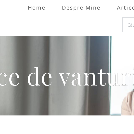
Home
Despre Mine
Artic
ce de vantur