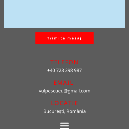
Trimite mesaj
TELEFON
+40 723 398 987
EMAIL 
vulpescueu
@gmail.com
LOCAȚIE
București, România