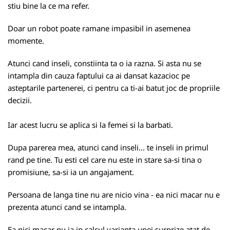
stiu bine la ce ma refer.
Doar un robot poate ramane impasibil in asemenea
momente.
Atunci cand inseli, constiinta ta o ia razna. Si asta nu se
intampla din cauza faptului ca ai dansat kazacioc pe
asteptarile partenerei, ci pentru ca ti-ai batut joc de propriile
decizii.
Iar acest lucru se aplica si la femei si la barbati.
Dupa parerea mea, atunci cand inseli... te inseli in primul
rand pe tine. Tu esti cel care nu este in stare sa-si tina o
promisiune, sa-si ia un angajament.
Persoana de langa tine nu are nicio vina - ea nici macar nu e
prezenta atunci cand se intampla.
Ea nici macar nu ia in calcul varianta unei surprize atat de