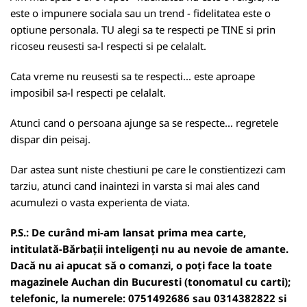
este o impunere sociala sau un trend - fidelitatea este o
optiune personala. TU alegi sa te respecti pe TINE si prin
ricoseu reusesti sa-l respecti si pe celalalt.
Cata vreme nu reusesti sa te respecti... este aproape
imposibil sa-l respecti pe celalalt.
Atunci cand o persoana ajunge sa se respecte... regretele
dispar din peisaj.
Dar astea sunt niste chestiuni pe care le constientizezi cam
tarziu, atunci cand inaintezi in varsta si mai ales cand
acumulezi o vasta experienta de viata.
P.S.: De curând mi-am lansat prima mea carte,
intitulată-Bărbații inteligenți nu au nevoie de amante.
Dacă nu ai apucat să o comanzi, o poți face la toate
magazinele Auchan din Bucuresti (tonomatul cu carti);
telefonic, la numerele: 0751492686 sau 0314382822 si