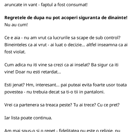
aruncate in vant - faptul a fost consumat!
Regretele de dupa nu pot acoperi siguranta de dinainte!
Nu au cum!
Ce e aia - nu am vrut ca lucrurile sa scape de sub control?
Bineinteles ca ai vrut - ai luat o decizie... altfel inseamna ca ai
fost violat.
Cum adica nu iti vine sa crezi ca ai inselat? Ba sigur ca iti
vine! Doar nu esti retardat...
Esti jenat? Hm, interesant... pai puteai evita foarte usor toata
povestea - nu trebuia decat sa ti-o tii in pantaloni.
Vrei ca partenera sa treaca peste? Tu ai trece? Cu ce pret?
Iar lista poate continua.
Am mai spus-o si o repet - fidelitatea nu este o religie, nu