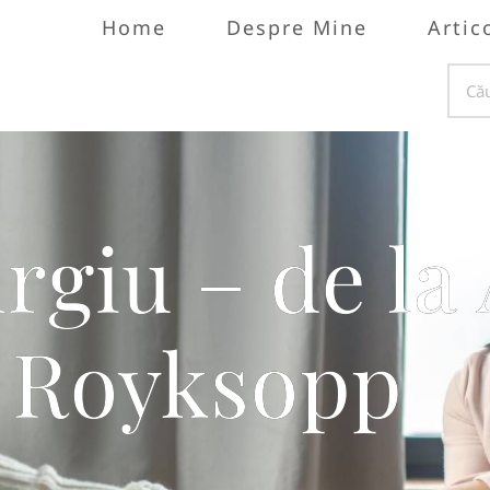
Home
Despre Mine
Artic
rgiu – de la
a Royksopp