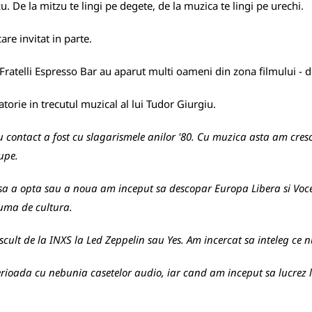
zu. De la mitzu te lingi pe degete, de la muzica te lingi pe urechi.
are invitat in parte.
n Fratelli Espresso Bar au aparut multi oameni din zona filmului - 
atorie in trecutul muzical al lui Tudor Giurgiu.
contact a fost cu slagarismele anilor '80. Cu muzica asta am cresc
rupe.
sa a opta sau a noua am inceput sa descopar Europa Libera si Voce
ruma de cultura.
ascult de la INXS la Led Zeppelin sau Yes. Am incercat sa inteleg 
 perioada cu nebunia casetelor audio, iar cand am inceput sa lucrez