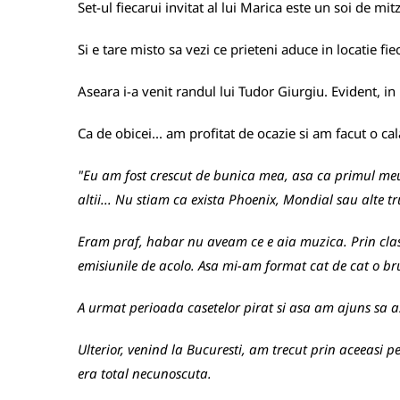
Set-ul fiecarui invitat al lui Marica este un soi de mit
Si e tare misto sa vezi ce prieteni aduce in locatie fiec
Aseara i-a venit randul lui Tudor Giurgiu. Evident, i
Ca de obicei... am profitat de ocazie si am facut o cal
"Eu am fost crescut de bunica mea, asa ca primul meu 
altii... Nu stiam ca exista Phoenix, Mondial sau alte t
Eram praf, habar nu aveam ce e aia muzica. Prin cla
emisiunile de acolo. Asa mi-am format cat de cat o b
A urmat perioada casetelor pirat si asa am ajuns sa 
Ulterior, venind la Bucuresti, am trecut prin aceeasi
era total necunoscuta.