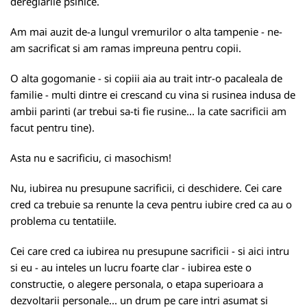
dereglarile psihice.
Am mai auzit de-a lungul vremurilor o alta tampenie - ne-
am sacrificat si am ramas impreuna pentru copii.
O alta gogomanie - si copiii aia au trait intr-o pacaleala de
familie - multi dintre ei crescand cu vina si rusinea indusa de
ambii parinti (ar trebui sa-ti fie rusine... la cate sacrificii am
facut pentru tine).
Asta nu e sacrificiu, ci masochism!
Nu, iubirea nu presupune sacrificii, ci deschidere. Cei care
cred ca trebuie sa renunte la ceva pentru iubire cred ca au o
problema cu tentatiile.
Cei care cred ca iubirea nu presupune sacrificii - si aici intru
si eu - au inteles un lucru foarte clar - iubirea este o
constructie, o alegere personala, o etapa superioara a
dezvoltarii personale... un drum pe care intri asumat si