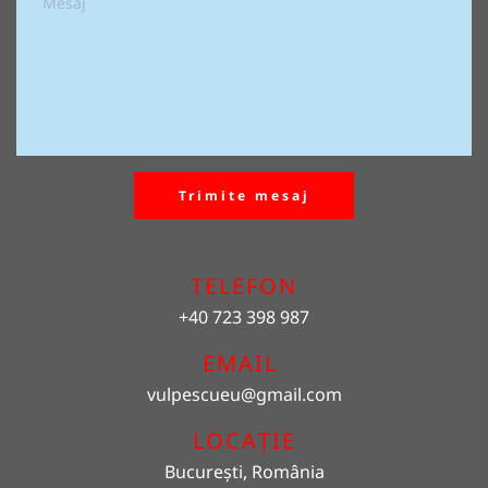
Trimite mesaj
TELEFON
+40 723 398 987
EMAIL 
vulpescueu
@gmail.com
LOCAȚIE
București, România