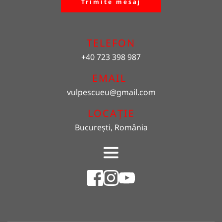
Trimite mesaj
TELEFON
+40 723 398 987
EMAIL 
vulpescueu
@gmail.com
LOCAȚIE
București, România