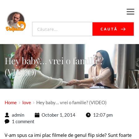
CAUTĂ
Hey baby… vrei o familie?
(VIDEO)
Home
love
Hey baby… vrei o familie? (VIDEO)
admin
October 1, 2014
12:07 pm
1 comment
V-am spus ca imi plac filmele de genul flip side? Sunt foarte