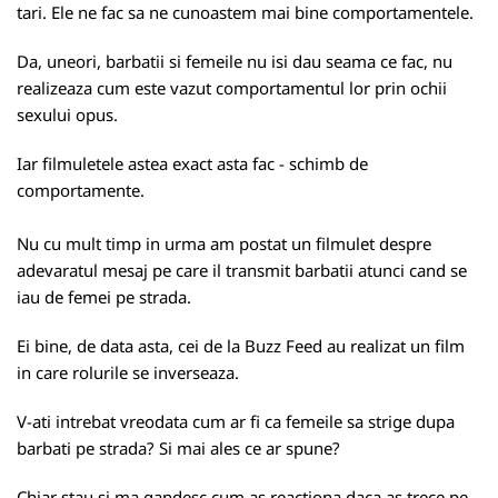
tari. Ele ne fac sa ne cunoastem mai bine comportamentele.
Da, uneori, barbatii si femeile nu isi dau seama ce fac, nu
realizeaza cum este vazut comportamentul lor prin ochii
sexului opus.
Iar filmuletele astea exact asta fac - schimb de
comportamente.
Nu cu mult timp in urma am postat un filmulet despre
adevaratul mesaj pe care il transmit barbatii atunci cand se
iau de femei pe strada.
Ei bine, de data asta, cei de la Buzz Feed au realizat un film
in care rolurile se inverseaza.
V-ati intrebat vreodata cum ar fi ca femeile sa strige dupa
barbati pe strada? Si mai ales ce ar spune?
Chiar stau si ma gandesc cum as reactiona daca as trece pe