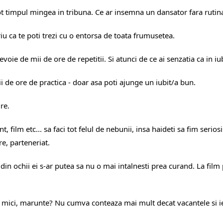
tot timpul mingea in tribuna. Ce ar insemna un dansator fara rutin
iu ca te poti trezi cu o entorsa de toata frumusetea.
oie de mii de ore de repetitii. Si atunci de ce ai senzatia ca in iub
ii de ore de practica - doar asa poti ajunge un iubit/a bun.
re.
t, film etc... sa faci tot felul de nebunii, insa haideti sa fim seri
e, parteneriat.
 din ochii ei s-ar putea sa nu o mai intalnesti prea curand. La film 
e mici, marunte? Nu cumva conteaza mai mult decat vacantele si iesi