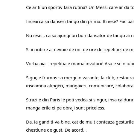
Ce ar fi un sportiv fara rutina? Un Messi care ar da 
Incearca sa dansezi tango din prima. Iti iese? Fac par
Nu iese... ca sa ajungi un bun dansator de tango ai nev
Si in iubire ai nevoie de mii de ore de repetitie, de m
Vorba aia - repetitia e mama invatarii! Asa e si in iubi
Sigur, e frumos sa mergi in vacante, la club, restauran
inseamna atingeri, mangaieri, comunicare, colaborar
Strazile din Paris le poti vedea si singur, insa caldura
mangaierile ei pe obraji sunt priceless.
Da, ia ganditi-va bine, cat de mult conteaza gesturil
chestiune de gust. De acord...