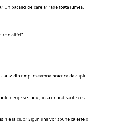
a? Un pacalici de care ar rade toata lumea.
ire e altfel?
osi - 90% din timp inseamna practica de cuplu,
poti merge si singur, insa imbratisarile ei si
rile la club? Sigur, unii vor spune ca este o