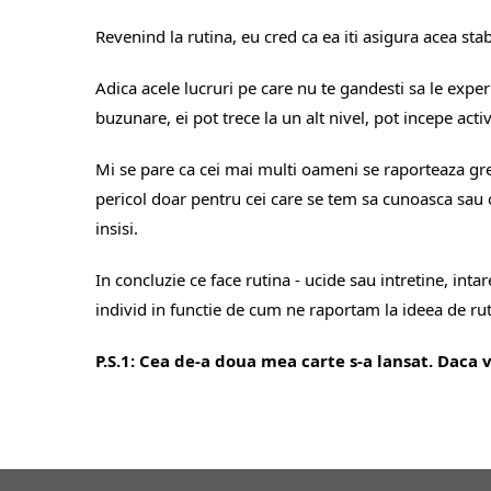
Revenind la rutina, eu cred ca ea iti asigura acea stabi
Adica acele lucruri pe care nu te gandesti sa le expe
buzunare, ei pot trece la un alt nivel, pot incepe activ
Mi se pare ca cei mai multi oameni se raporteaza gresi
pericol doar pentru cei care se tem sa cunoasca sau ca
insisi.
In concluzie ce face rutina - ucide sau intretine, inta
individ in functie de cum ne raportam la ideea de rut
P.S.1: Cea de-a doua mea carte s-a lansat. Daca vr