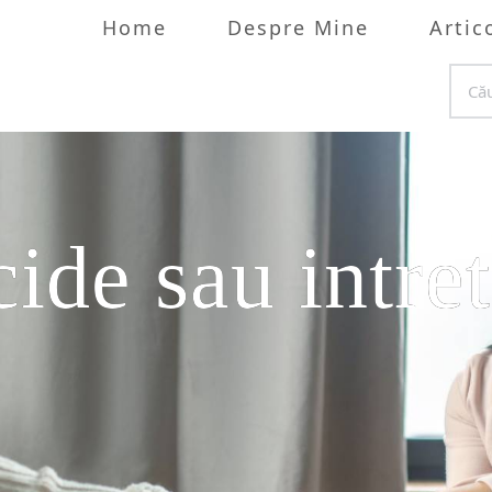
Home
Despre Mine
Artic
ide sau intre