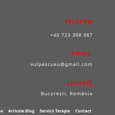
TELEFON
+40 723 398 987
EMAIL 
vulpescueu
@gmail.com
LOCAȚIE
București, România
ne
Articole Blog
Servicii Terapie
Contact