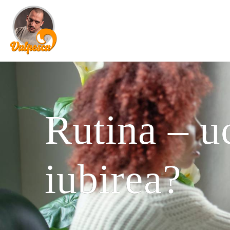
Rutina – uc
iubirea?