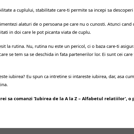
litate a cuplului, stabilitate care-ti permite sa incepi sa descoperi
rimentezi alaturi de o persoana pe care nu o cunosti. Atunci cand c
itati in doi care le pot picanta viata de cuplu.
t la rutina. Nu, rutina nu este un pericol, ci o baza care-ti asigu
re se tem sa se deschida in fata partenerilor lor. Ei sunt cei care 
reste iubirea? Eu spun ca intretine si intareste iubirea, dar, asa cu
ina.
ei sa comanzi ‘Iubirea de la A la Z – Alfabetul relatiilor’, o