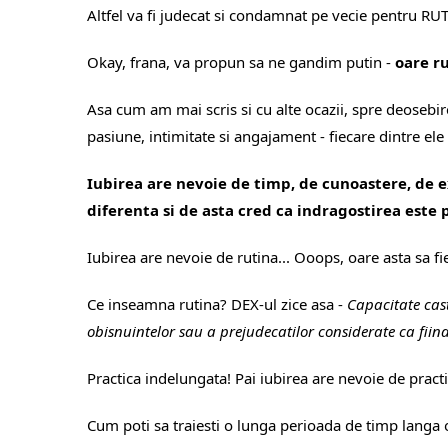
Altfel va fi judecat si condamnat pe vecie pentru RU
Okay, frana, va propun sa ne gandim putin -
oare r
Asa cum am mai scris si cu alte ocazii, spre deosebire
pasiune, intimitate si angajament - fiecare dintre ele 
Iubirea are nevoie de timp, de cunoastere, de exe
diferenta si de asta cred ca indragostirea este 
Iubirea are nevoie de rutina... Ooops, oare asta sa f
Ce inseamna rutina? DEX-ul zice asa -
Capacitate cast
obisnuintelor sau a prejudecatilor considerate ca fiind
Practica indelungata! Pai iubirea are nevoie de pract
Cum poti sa traiesti o lunga perioada de timp langa o 