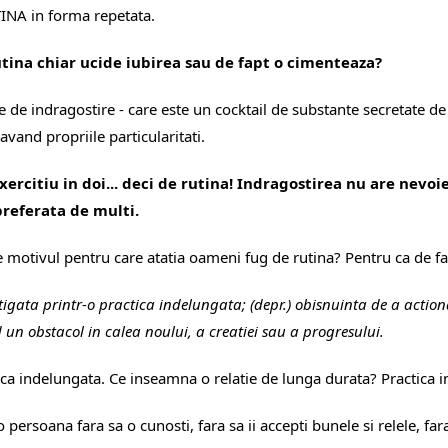
TINA in forma repetata.
utina chiar ucide iubirea sau de fapt o cimenteaza?
 de indragostire - care este un cocktail de substante secretate de c
avand propriile particularitati.
rcitiu in doi... deci de rutina! Indragostirea nu are nevoie 
preferata de multi.
ie motivul pentru care atatia oameni fug de rutina? Pentru ca de fa
igata printr-o practica indelungata; (depr.) obisnuinta de a action
 un obstacol in calea noului, a creatiei sau a progresului.
ica indelungata. Ce inseamna o relatie de lunga durata? Practica i
persoana fara sa o cunosti, fara sa ii accepti bunele si relele, far