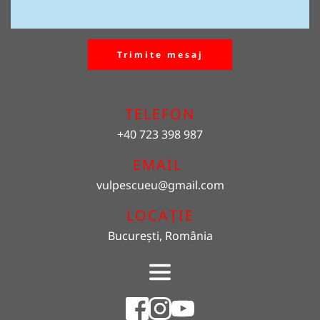
Trimite mesaj
TELEFON
+40 723 398 987
EMAIL 
vulpescueu
@gmail.com
LOCAȚIE
București, România