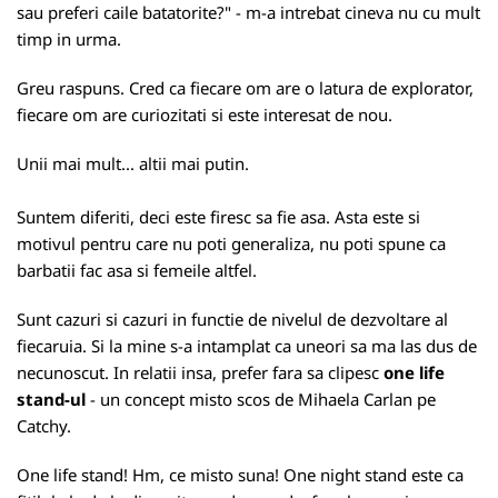
sau preferi caile batatorite?" - m-a intrebat cineva nu cu mult
timp in urma.
Greu raspuns. Cred ca fiecare om are o latura de explorator,
fiecare om are curiozitati si este interesat de nou.
Unii mai mult... altii mai putin.
Suntem diferiti, deci este firesc sa fie asa. Asta este si
motivul pentru care nu poti generaliza, nu poti spune ca
barbatii fac asa si femeile altfel.
Sunt cazuri si cazuri in functie de nivelul de dezvoltare al
fiecaruia. Si la mine s-a intamplat ca uneori sa ma las dus de
necunoscut. In relatii insa, prefer fara sa clipesc
one life
stand-ul
- un concept misto scos de Mihaela Carlan pe
Catchy
.
One life stand! Hm, ce misto suna! One night stand este ca