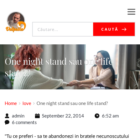
CAUTĂ
One night stand sau one life
stand?
Home
love
One night stand sau one life stand?
admin
September 22, 2014
6:52 am
6 comments
"Tu ce preferi - sa te abandonezi in bratele necunoscutului