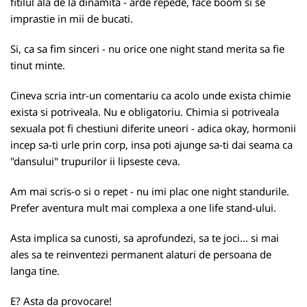
fitilul ala de la dinamita - arde repede, face boom si se
imprastie in mii de bucati.
Si, ca sa fim sinceri - nu orice one night stand merita sa fie
tinut minte.
Cineva scria intr-un comentariu ca acolo unde exista chimie
exista si potriveala. Nu e obligatoriu. Chimia si potriveala
sexuala pot fi chestiuni diferite uneori - adica okay, hormonii
incep sa-ti urle prin corp, insa poti ajunge sa-ti dai seama ca
"dansului" trupurilor ii lipseste ceva.
Am mai scris-o si o repet - nu imi plac one night standurile.
Prefer aventura mult mai complexa a one life stand-ului.
Asta implica sa cunosti, sa aprofundezi, sa te joci... si mai
ales sa te reinventezi permanent alaturi de persoana de
langa tine.
E? Asta da provocare!