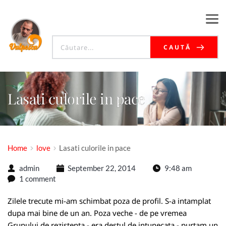
CAUTĂ
Lasati culorile in pace
Home
love
Lasati culorile in pace
admin
September 22, 2014
9:48 am
1 comment
Zilele trecute mi-am schimbat poza de profil. S-a intamplat
dupa mai bine de un an. Poza veche - de pe vremea
Grupului de rezistenta - era destul de intunecata - purtam un