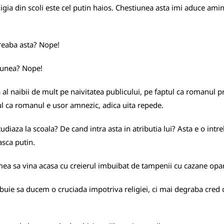
ligia din scoli este cel putin haios. Chestiunea asta imi aduce amin
treaba asta? Nope!
siunea? Nope!
a al naibii de mult pe naivitatea publicului, pe faptul ca romanul
ptul ca romanul e usor amnezic, adica uita repede.
udiaza la scoala? De cand intra asta in atributia lui? Asta e o intre
asca putin.
a mea sa vina acasa cu creierul imbuibat de tampenii cu cazane opar
buie sa ducem o cruciada impotriva religiei, ci mai degraba cred c