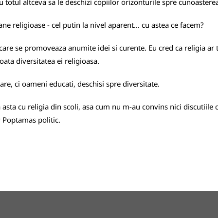
otul altceva sa le deschizi copiilor orizonturile spre cunoasterea i
e religioase - cel putin la nivel aparent... cu astea ce facem?
 care se promoveaza anumite idei si curente. Eu cred ca religia ar 
ata diversitatea ei religioasa.
are, ci oameni educati, deschisi spre diversitate.
a cu religia din scoli, asa cum nu m-au convins nici discutiile cu
 Poptamas politic.