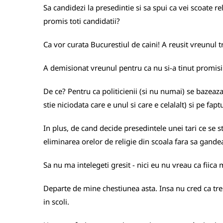
Sa candidezi la presedintie si sa spui ca vei scoate re
promis toti candidatii?
Ca vor curata Bucurestiul de caini! A reusit vreunul 
A demisionat vreunul pentru ca nu si-a tinut promi
De ce? Pentru ca politicienii (si nu numai) se bazeaz
stie niciodata care e unul si care e celalalt) si pe fa
In plus, de cand decide presedintele unei tari ce se st
eliminarea orelor de religie din scoala fara sa gande
Sa nu ma intelegeti gresit - nici eu nu vreau ca fiic
Departe de mine chestiunea asta. Insa nu cred ca tre
in scoli.