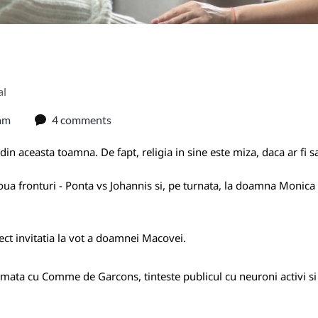
al
am
4 comments
 din aceasta toamna. De fapt, religia in sine este miza, daca ar fi 
a fronturi - Ponta vs Johannis si, pe turnata, la doamna Monica Ma
rfect invitatia la vot a doamnei Macovei.
ata cu Comme de Garcons, tinteste publicul cu neuroni activi si nu