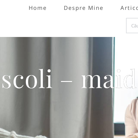
Home
Despre Mine
Artic
n scoli – mai