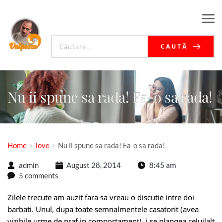
CAUTĂ
Nu ii spune sa rada! Fa-o sa rada!
Home
love
Nu ii spune sa rada! Fa-o sa rada!
admin
August 28, 2014
8:45 am
5 comments
Zilele trecute am auzit fara sa vreau o discutie intre doi
barbati. Unul, dupa toate semnalmentele casatorit (avea
vizibile urme de praf in comportament), i se plangea celuilalt