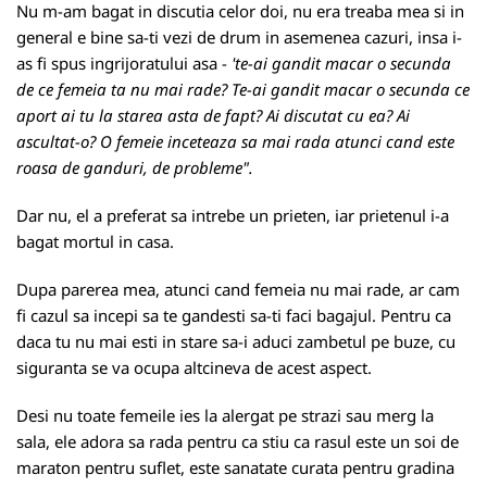
Nu m-am bagat in discutia celor doi, nu era treaba mea si in
general e bine sa-ti vezi de drum in asemenea cazuri, insa i-
as fi spus ingrijoratului asa -
'te-ai gandit macar o secunda
de ce femeia ta nu mai rade? Te-ai gandit macar o secunda ce
aport ai tu la starea asta de fapt? Ai discutat cu ea? Ai
ascultat-o? O femeie inceteaza sa mai rada atunci cand este
roasa de ganduri, de probleme".
Dar nu, el a preferat sa intrebe un prieten, iar prietenul i-a
bagat mortul in casa.
Dupa parerea mea, atunci cand femeia nu mai rade, ar cam
fi cazul sa incepi sa te gandesti sa-ti faci bagajul. Pentru ca
daca tu nu mai esti in stare sa-i aduci zambetul pe buze, cu
siguranta se va ocupa altcineva de acest aspect.
Desi nu toate femeile ies la alergat pe strazi sau merg la
sala, ele adora sa rada pentru ca stiu ca rasul este un soi de
maraton pentru suflet, este sanatate curata pentru gradina