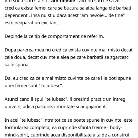
ti-o suga si in sfarsit -
am nevoie
- aici nu stiu ce sa zic -
cred ca exista femei care se bucura sa aiba langa ele barbati
dependenti, insa nu stiu daca acest "am nevoie... de tine"
este neaparat un excitant.
Depinde la ce tip de comportament ne referim.
Dupa parerea mea nu cred ca exista cuvinte mai misto decat
cele doua, decat cuvintele alea pe care barbatii se zgarcesc
sa le spuna.
Da, eu cred ca cele mai misto cuvinte pe care i le poti spune
unei femei sunt "Te iubesc".
Atunci cand ii spui "te iubesc", ii prezinti practic un intreg
univers, adica pasiune, intimitate si angajament.
In acel "te iubesc" intra tot ce se poate spune in cuvinte, este
formularea completa, ea cuprinde sfanta treime - body-
mind-spirit, cuprinde acea disponibilitate a ta de a construi