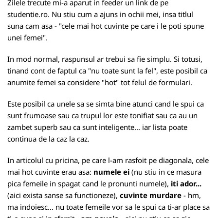
Zilele trecute mi-a aparut in feeder un link de pe
studentie.ro
. Nu stiu cum a ajuns in ochii mei, insa titlul
suna cam asa - "cele mai hot cuvinte pe care i le poti spune
unei femei".
In mod normal, raspunsul ar trebui sa fie simplu. Si totusi,
tinand cont de faptul ca "nu toate sunt la fel", este posibil ca
anumite femei sa considere "hot" tot felul de formulari.
Este posibil ca unele sa se simta bine atunci cand le spui ca
sunt frumoase sau ca trupul lor este tonifiat sau ca au un
zambet superb sau ca sunt inteligente... iar lista poate
continua de la caz la caz.
In articolul cu pricina, pe care l-am rasfoit pe diagonala, cele
mai hot cuvinte erau asa:
numele ei
(nu stiu in ce masura
pica femeile in spagat cand le pronunti numele),
iti ador...
(aici exista sanse sa functioneze),
cuvinte murdare
- hm,
ma indoiesc... nu toate femeile vor sa le spui ca ti-ar place sa