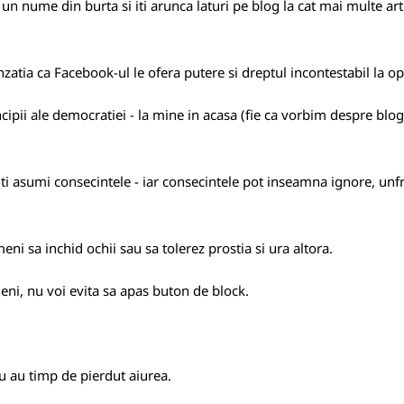
un nume din burta si iti arunca laturi pe blog la cat mai multe a
nzatia ca Facebook-ul le ofera putere si dreptul incontestabil la op
ipii ale democratiei - la mine in acasa (fie ca vorbim despre blo
 sa-ti asumi consecintele - iar consecintele pot inseamna ignore, un
ni sa inchid ochii sau sa tolerez prostia si ura altora.
ni, nu voi evita sa apas buton de block.
nu au timp de pierdut aiurea.