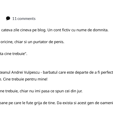
11 comments
um cateva zile cineva pe blog. Un cont fictiv cu nume de domnita.
oricine, chiar si un purtator de penis.
ta cine trebuie".
ateanul Andrei Vulpescu - barbatul care este departe de a fi perfec
e. Cine trebuie pentru mine!
e trebuie, chiar nu imi pasa ce spun cei din jur.
oane pe care le fute grija de tine. Da exista si acest gen de oamen