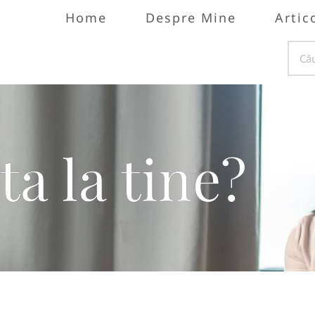
Home
Despre Mine
Artic
ta la tine?