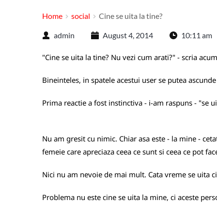
Home
social
Cine se uita la tine?
admin
August 4, 2014
10:11 am
"Cine se uita la tine? Nu vezi cum arati?" - scria ac
Bineinteles, in spatele acestui user se putea ascunde 
Prima reactie a fost instinctiva - i-am raspuns - "se ui
Nu am gresit cu nimic. Chiar asa este - la mine - cet
femeie care apreciaza ceea ce sunt si ceea ce pot fac
Nici nu am nevoie de mai mult. Cata vreme se uita cin
Problema nu este cine se uita la mine, ci aceste pers