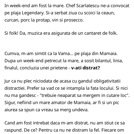
In week-end am fost la mare. Chef Scarlatescu ne-a convocat
pe plaja Legendary. Si-a serbat ziua cu scoici la ceaun,
curcan, porc la protap, vin si prosecco.
Si folk! Da, muzica era asigurata de un cantaret de folk.
Cumva, m-am simtit ca la Vama... pe plaja din Mamaia.
Dupa un week-end petrecut la mare, a sosit bilantul, linia,
finalul, concluzia unei prietene -
v-ati distrat?
Jur ca nu plec niciodata de acasa cu gandul obligativitatii
distractiei. Prefer sa vad ce se intampla la fata locului. Si nici
nu ma gandesc - "trebuie neaparat sa mergem in cutare loc".
Sigur, nefiind un mare amator de Mamaia, ar fi si un pic
aiurea sa spun ca vreau sa merg undeva.
Cand am fost intrebat daca m-am distrat, nu am stiut ce sa
raspund. De ce? Pentru ca nu ne distram la fel. Fiecare om