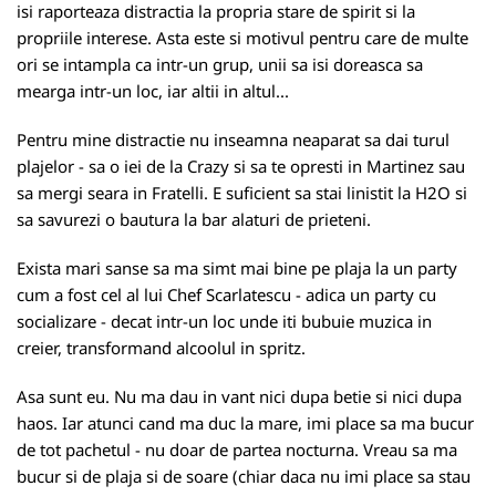
isi raporteaza distractia la propria stare de spirit si la
propriile interese. Asta este si motivul pentru care de multe
ori se intampla ca intr-un grup, unii sa isi doreasca sa
mearga intr-un loc, iar altii in altul...
Pentru mine distractie nu inseamna neaparat sa dai turul
plajelor - sa o iei de la Crazy si sa te opresti in Martinez sau
sa mergi seara in Fratelli. E suficient sa stai linistit la H2O si
sa savurezi o bautura la bar alaturi de prieteni.
Exista mari sanse sa ma simt mai bine pe plaja la un party
cum a fost cel al lui Chef Scarlatescu - adica un party cu
socializare - decat intr-un loc unde iti bubuie muzica in
creier, transformand alcoolul in spritz.
Asa sunt eu. Nu ma dau in vant nici dupa betie si nici dupa
haos. Iar atunci cand ma duc la mare, imi place sa ma bucur
de tot pachetul - nu doar de partea nocturna. Vreau sa ma
bucur si de plaja si de soare (chiar daca nu imi place sa stau