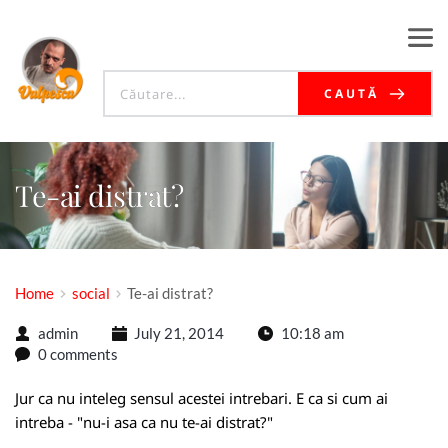
CAUTĂ
Te-ai distrat?
Home
social
Te-ai distrat?
admin
July 21, 2014
10:18 am
0 comments
Jur ca nu inteleg sensul acestei intrebari. E ca si cum ai
intreba - "nu-i asa ca nu te-ai distrat?"