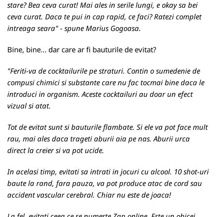
stare? Bea ceva curat! Mai ales in serile lungi, e okay sa bei
ceva curat. Daca te pui in cap rapid, ce faci? Ratezi complet
intreaga seara" - spune Marius Gogoasa.
Bine, bine... dar care ar fi bauturile de evitat?
"Feriti-va de cocktailurile pe straturi. Contin o sumedenie de
compusi chimici si substante care nu fac tocmai bine daca le
introduci in organism. Aceste cocktailuri au doar un efect
vizual si atat.
Tot de evitat sunt si bauturile flambate. Si ele va pot face mult
rau, mai ales daca trageti aburii aia pe nas. Aburii urca
direct la creier si va pot ucide.
In acelasi timp, evitati sa intrati in jocuri cu alcool. 10 shot-uri
baute la rand, fara pauza, va pot produce atac de cord sau
accident vascular cerebral. Chiar nu este de joaca!
La fel, evitati ceea ce se numeste Zap online. Este un obicei