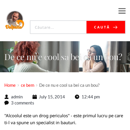
CAUTĂ
De ce nu e cool sa bei ca un bou?
Home
ce bem
De ce nu e cool sa bei ca un bou?
admin
July 15, 2014
12:44 pm
3 comments
"Alcoolul este un drog periculos" - este primul lucru pe care
ti-l va spune un specialist in bauturi.