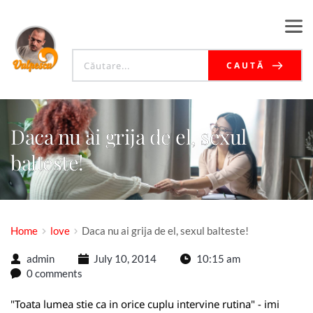
CAUTĂ
Daca nu ai grija de el, sexul
balteste!
Home
love
Daca nu ai grija de el, sexul balteste!
admin
July 10, 2014
10:15 am
0 comments
"Toata lumea stie ca in orice cuplu intervine rutina" - imi