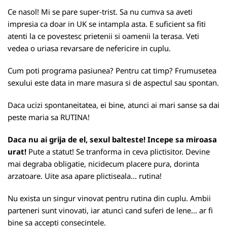
Ce nasol! Mi se pare super-trist. Sa nu cumva sa aveti
impresia ca doar in UK se intampla asta. E suficient sa fiti
atenti la ce povestesc prietenii si oamenii la terasa. Veti
vedea o uriasa revarsare de nefericire in cuplu.
Cum poti programa pasiunea? Pentru cat timp? Frumusetea
sexului este data in mare masura si de aspectul sau spontan.
Daca ucizi spontaneitatea, ei bine, atunci ai mari sanse sa dai
peste maria sa RUTINA!
Daca nu ai grija de el, sexul balteste! Incepe sa miroasa
urat!
Pute a statut! Se tranforma in ceva plictisitor. Devine
mai degraba obligatie, nicidecum placere pura, dorinta
arzatoare. Uite asa apare plictiseala... rutina!
Nu exista un singur vinovat pentru rutina din cuplu. Ambii
parteneri sunt vinovati, iar atunci cand suferi de lene... ar fi
bine sa accepti consecintele.