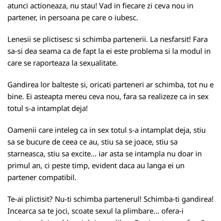
atunci actioneaza, nu stau! Vad in fiecare zi ceva nou in
partener, in persoana pe care o iubesc.
Lenesii se plictisesc si schimba partenerii. La nesfarsit! Fara
sa-si dea seama ca de fapt la ei este problema si la modul in
care se raporteaza la sexualitate.
Gandirea lor balteste si, oricati parteneri ar schimba, tot nu e
bine. Ei asteapta mereu ceva nou, fara sa realizeze ca in sex
totul s-a intamplat deja!
Oamenii care inteleg ca in sex totul s-a intamplat deja, stiu
sa se bucure de ceea ce au, stiu sa se joace, stiu sa
starneasca, stiu sa excite... iar asta se intampla nu doar in
primul an, ci peste timp, evident daca au langa ei un
partener compatibil.
Te-ai plictisit? Nu-ti schimba partenerul! Schimba-ti gandirea!
Incearca sa te joci, scoate sexul la plimbare... ofera-i