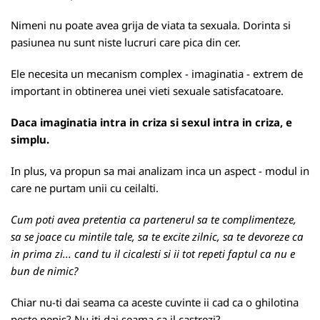
Nimeni nu poate avea grija de viata ta sexuala. Dorinta si
pasiunea nu sunt niste lucruri care pica din cer.
Ele necesita un mecanism complex - imaginatia - extrem de
important in obtinerea unei vieti sexuale satisfacatoare.
Daca imaginatia intra in criza si sexul intra in criza, e
simplu.
In plus, va propun sa mai analizam inca un aspect - modul in
care ne purtam unii cu ceilalti.
Cum poti avea pretentia ca partenerul sa te complimenteze,
sa se joace cu mintile tale, sa te excite zilnic, sa te devoreze ca
in prima zi... cand tu il cicalesti si ii tot repeti faptul ca nu e
bun de nimic?
Chiar nu-ti dai seama ca aceste cuvinte ii cad ca o ghilotina
peste penis? Nu iti dai seama ca il castrezi?