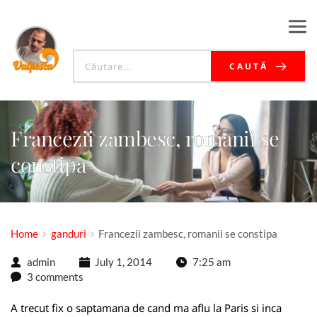
CAUTĂ
Francezii zambesc, romanii se
constipa
Home
ganduri
Francezii zambesc, romanii se constipa
admin
July 1, 2014
7:25 am
3 comments
A trecut fix o saptamana de cand ma aflu la Paris si inca