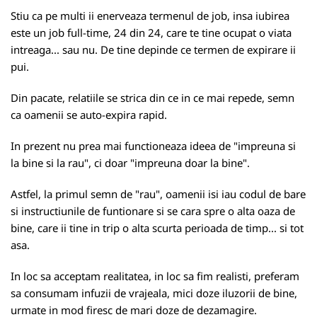
Stiu ca pe multi ii enerveaza termenul de job, insa iubirea
este un job full-time, 24 din 24, care te tine ocupat o viata
intreaga... sau nu. De tine depinde ce termen de expirare ii
pui.
Din pacate, relatiile se strica din ce in ce mai repede, semn
ca oamenii se auto-expira rapid.
In prezent nu prea mai functioneaza ideea de "impreuna si
la bine si la rau", ci doar "impreuna doar la bine".
Astfel, la primul semn de "rau", oamenii isi iau codul de bare
si instructiunile de funtionare si se cara spre o alta oaza de
bine, care ii tine in trip o alta scurta perioada de timp... si tot
asa.
In loc sa acceptam realitatea, in loc sa fim realisti, preferam
sa consumam infuzii de vrajeala, mici doze iluzorii de bine,
urmate in mod firesc de mari doze de dezamagire.