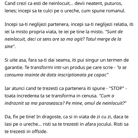
Cand crezi ca esti de neinlocuit... devii neatent, puturos,
lenes; incepi sa te culci pe o ureche, cum spune romanul.
Incepi sa-ti neglijezi partenera, incepi sa-ti neglijezi relatia, iti
iei la misto propria viata, te iei pe tine la misto.
"Sunt de
neinlocuit, deci ce sens are sa ma agit? Totul merge de la
sine"
.
Si uite asa, fara sa-ti dai seama, iti pui singur un termen de
garantie. Te transformi intr-un produs pe care scrie -
"a se
consuma inainte de data inscriptionata pe capac"
Iar atunci cand te trezesti ca partenera iti spune - "STOP" -
toata increderea ta se transforma in cenusa.
"Cum a
indraznit sa ma paraseasca? Pe mine, omul de neinlocuit?"
Da, fix pe tine! In dragoste, ca si in viata de zi cu zi, daca te
lasi pe o ureche... risti sa te trezesti in afara jocului. Risti sa
te trezesti in offside.