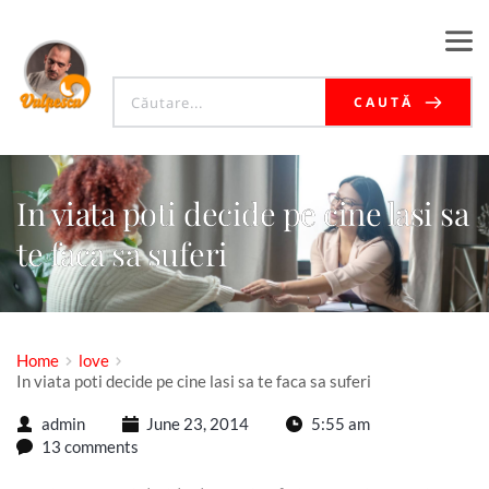
CAUTĂ
In viata poti decide pe cine lasi sa
te faca sa suferi
Home
love
In viata poti decide pe cine lasi sa te faca sa suferi
admin
June 23, 2014
5:55 am
13 comments