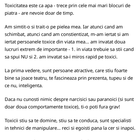
Toxicitatea este ca apa - trece prin cele mai mari blocuri de
piatra - are nevoie doar de timp.
Am simtit-o si trait-o pe pielea mea. Iar atunci cand am
schimbat, atunci cand am constientizat, m-am iertat si am
iertat persoanele toxice din viata mea... am invatat doua
lucruri extrem de importante - 1. in viata trebuie sa stii cand
sa spui NU si 2. am invatat sa-i miros rapid pe toxici.
La prima vedere, sunt persoane atractive, care stiu foarte
bine sa joace teatru, te fascineaza prin prezenta, tupeu si de
ce nu, inteligenta.
Daca nu cunosti nimic despre narcisici sau paranoici (si sunt
doar doua comportamente toxice), ti-o poti fura grav!
Toxicii stiu sa te domine, stiu sa te conduca, sunt specialisti
in tehnici de manipulare... reci si egoisti pana la cer si inapoi.