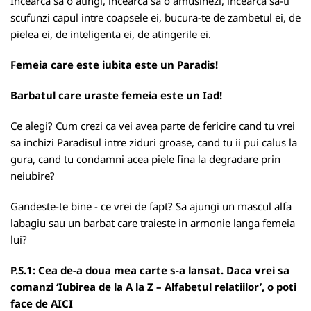
Incearca sa o atingi, incearca sa o amusinezi, incearca sa-ti
scufunzi capul intre coapsele ei, bucura-te de zambetul ei, de
pielea ei, de inteligenta ei, de atingerile ei.
Femeia care este iubita este un Paradis!
Barbatul care uraste femeia este un Iad!
Ce alegi? Cum crezi ca vei avea parte de fericire cand tu vrei
sa inchizi Paradisul intre ziduri groase, cand tu ii pui calus la
gura, cand tu condamni acea piele fina la degradare prin
neiubire?
Gandeste-te bine - ce vrei de fapt? Sa ajungi un mascul alfa
labagiu sau un barbat care traieste in armonie langa femeia
lui?
P.S.1: Cea de-a doua mea carte s-a lansat. Daca vrei sa
comanzi ‘Iubirea de la A la Z – Alfabetul relatiilor’, o poti
face de
AICI