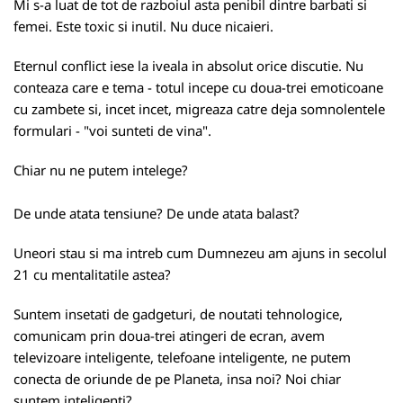
Mi s-a luat de tot de razboiul asta penibil dintre barbati si
femei. Este toxic si inutil. Nu duce nicaieri.
Eternul conflict iese la iveala in absolut orice discutie. Nu
conteaza care e tema - totul incepe cu doua-trei emoticoane
cu zambete si, incet incet, migreaza catre deja somnolentele
formulari - "voi sunteti de vina".
Chiar nu ne putem intelege?
De unde atata tensiune? De unde atata balast?
Uneori stau si ma intreb cum Dumnezeu am ajuns in secolul
21 cu mentalitatile astea?
Suntem insetati de gadgeturi, de noutati tehnologice,
comunicam prin doua-trei atingeri de ecran, avem
televizoare inteligente, telefoane inteligente, ne putem
conecta de oriunde de pe Planeta, insa noi? Noi chiar
suntem inteligenti?