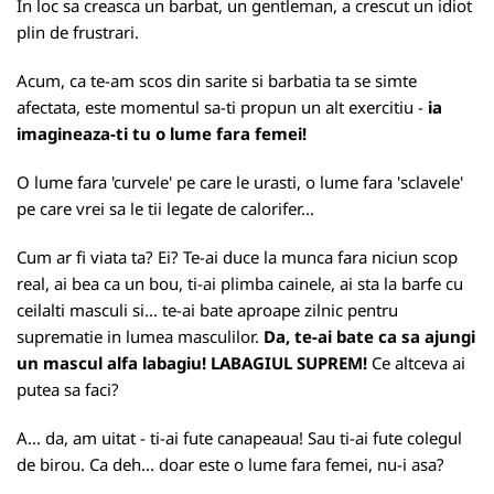
In loc sa creasca un barbat, un gentleman, a crescut un idiot
plin de frustrari.
Acum, ca te-am scos din sarite si barbatia ta se simte
afectata, este momentul sa-ti propun un alt exercitiu -
ia
imagineaza-ti tu o lume fara femei!
O lume fara 'curvele' pe care le urasti, o lume fara 'sclavele'
pe care vrei sa le tii legate de calorifer...
Cum ar fi viata ta? Ei? Te-ai duce la munca fara niciun scop
real, ai bea ca un bou, ti-ai plimba cainele, ai sta la barfe cu
ceilalti masculi si... te-ai bate aproape zilnic pentru
suprematie in lumea masculilor.
Da, te-ai bate ca sa ajungi
un mascul alfa labagiu! LABAGIUL SUPREM!
Ce altceva ai
putea sa faci?
A... da, am uitat - ti-ai fute canapeaua! Sau ti-ai fute colegul
de birou. Ca deh... doar este o lume fara femei, nu-i asa?