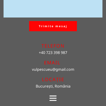
Trimite mesaj
TELEFON
+40 723 398 987
EMAIL 
vulpescueu
@gmail.com
LOCAȚIE
București, România