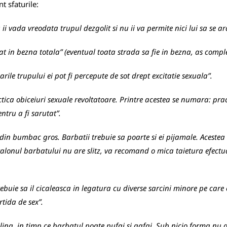
t sfaturile:
nu ii vada vreodata trupul dezgolit si nu ii va permite nici lui sa se a
cat in bezna totala” (eventual toata strada sa fie in bezna, as compl
arile trupului ei pot fi percepute de sot drept excitatie sexuala”.
tica obiceiuri sexuale revoltatoare. Printre acestea se numara: pra
ntru a fi sarutat”.
din bumbac gros. Barbatii trebuie sa poarte si ei pijamale. Acestea
talonul barbatului nu are slitz, va recomand o mica taietura efectua
buie sa il cicaleasca in legatura cu diverse sarcini minore pe care e
tida de sex”.
eplina, in timp ce barbatul poate pufai si gafai. Sub nicio forma nu 