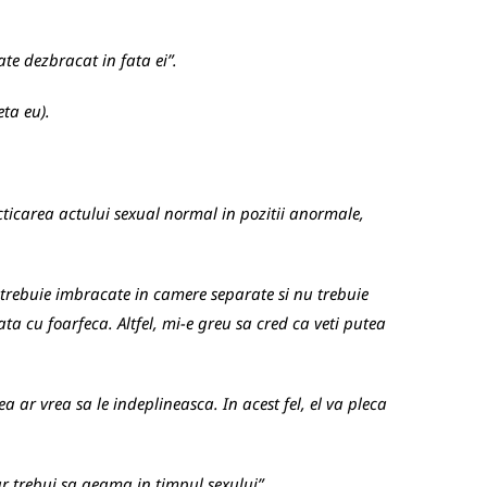
rate dezbracat in fata ei”.
eta eu).
cticarea actului sexual normal in pozitii anormale,
 trebuie imbracate in camere separate si nu trebuie
ta cu foarfeca. Altfel, mi-e greu sa cred ca veti putea
a ar vrea sa le indeplineasca. In acest fel, el va pleca
ar trebui sa geama in timpul sexului”.