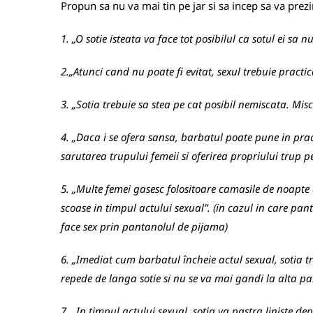
Propun sa nu va mai tin pe jar si sa incep sa va prezin
1. „O sotie isteata va face tot posibilul ca sotul ei sa 
2.„Atunci cand nu poate fi evitat, sexul trebuie practi
3. „Sotia trebuie sa stea pe cat posibil nemiscata. Misc
4. „Daca i se ofera sansa, barbatul poate pune in prac
sarutarea trupului femeii si oferirea propriului trup pe
5. „Multe femei gasesc folositoare camasile de noapte 
scoase in timpul actului sexual”. (in cazul in care pan
face sex prin pantanolul de pijama)
6. „Imediat cum barbatul încheie actul sexual, sotia tre
repede de langa sotie si nu se va mai gandi la alta par
7. „In timpul actului sexual, sotia va pastra liniste d