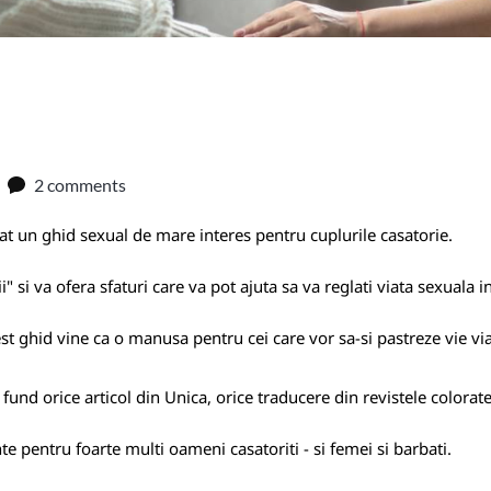
2 comments
at un ghid sexual de mare interes pentru cuplurile casatorie.
" si va ofera sfaturi care va pot ajuta sa va reglati viata sexuala i
est ghid vine ca o manusa pentru cei care vor sa-si pastreze vie vi
a fund orice articol din Unica, orice traducere din revistele colora
nte pentru foarte multi oameni casatoriti - si femei si barbati.