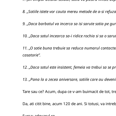
8. „Sotiile istete vor cauta mereu metode de a-si refuza 
9. „Daca barbatul va incerca sa isi sarute sotia pe gu
10. „Daca sotul incearca sa-i ridice rochia si sa o sar
11. „O sotie buna trebuie sa reduca numarul contactel
casatorie”.
12. „Daca sotul este insistent, femeia va trebui sa se p
13. „Pana la a zecea aniversare, sotiile care au deveni
Tare sau ce? Acum, dupa ce v-am buimacit de tot, tre
Da, ati citit bine, acum 120 de ani. Si totusi, va intre
Sursa:
adevarul.ro