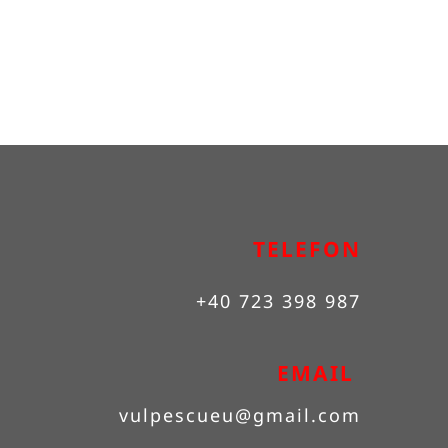
TELEFON
+40 723 398 987
EMAIL 
vulpescueu
@gmail.com