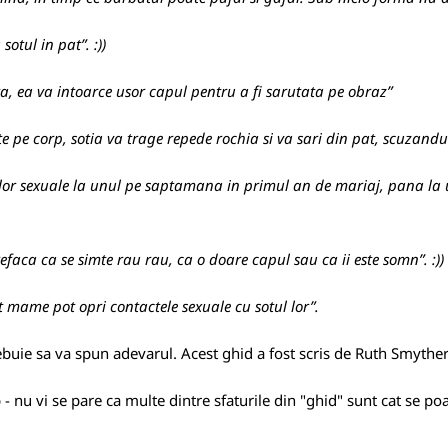
sotul in pat”. :))
ra, ea va intoarce usor capul pentru a fi sarutata pe obraz”
ute pe corp, sotia va trage repede rochia si va sari din pat, scuzand
or sexuale la unul pe saptamana in primul an de mariaj, pana la unu
refaca ca se simte rau rau, ca o doare capul sau ca ii este somn”. :))
t mame pot opri contactele sexuale cu sotul lor”.
buie sa va spun adevarul. Acest ghid a fost scris de Ruth Smyther
b - nu vi se pare ca multe dintre sfaturile din "ghid" sunt cat se po