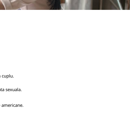
n cuplu.
ata sexuala.
te americane.