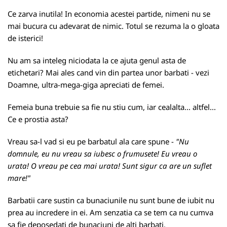
Ce zarva inutila! In economia acestei partide, nimeni nu se
mai bucura cu adevarat de nimic. Totul se rezuma la o gloata
de isterici!
Nu am sa inteleg niciodata la ce ajuta genul asta de
etichetari? Mai ales cand vin din partea unor barbati - vezi
Doamne,
ultra-mega-giga apreciati de femei
.
Femeia buna trebuie sa fie nu stiu cum, iar cealalta... altfel...
Ce e prostia asta?
Vreau sa-l vad si eu pe barbatul ala care spune -
"Nu
domnule, eu nu vreau sa iubesc o frumusete! Eu vreau o
urata! O vreau pe cea mai urata! Sunt sigur ca are un suflet
mare!"
Barbatii care sustin ca bunaciunile nu sunt bune de iubit nu
prea au incredere in ei. Am senzatia ca se tem ca nu cumva
sa fie deposedati de bunaciuni de alti barbati.