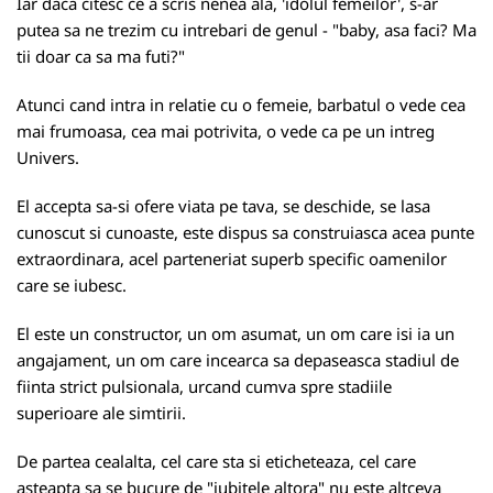
Iar daca citesc ce a scris nenea ala, 'idolul femeilor', s-ar
putea sa ne trezim cu intrebari de genul - "baby, asa faci? Ma
tii doar ca sa ma futi?"
Atunci cand intra in relatie cu o femeie, barbatul o vede cea
mai frumoasa, cea mai potrivita, o vede ca pe un intreg
Univers.
El accepta sa-si ofere viata pe tava, se deschide, se lasa
cunoscut si cunoaste, este dispus sa construiasca acea punte
extraordinara, acel parteneriat superb specific oamenilor
care se iubesc.
El este un constructor, un om asumat, un om care isi ia un
angajament, un om care incearca sa depaseasca stadiul de
fiinta strict pulsionala, urcand cumva spre stadiile
superioare ale simtirii.
De partea cealalta, cel care sta si eticheteaza, cel care
asteapta sa se bucure de "iubitele altora" nu este altceva