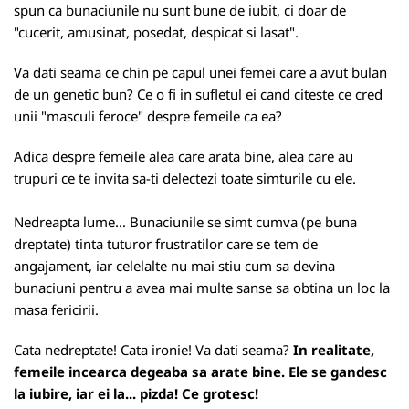
spun ca bunaciunile nu sunt bune de iubit, ci doar de
"cucerit, amusinat, posedat, despicat si lasat".
Va dati seama ce chin pe capul unei femei care a avut bulan
de un genetic bun? Ce o fi in sufletul ei cand citeste ce cred
unii "masculi feroce" despre femeile ca ea?
Adica despre femeile alea care arata bine, alea care au
trupuri ce te invita sa-ti delectezi toate simturile cu ele.
Nedreapta lume... Bunaciunile se simt cumva (pe buna
dreptate) tinta tuturor frustratilor care se tem de
angajament, iar celelalte nu mai stiu cum sa devina
bunaciuni pentru a avea mai multe sanse sa obtina un loc la
masa fericirii.
Cata nedreptate! Cata ironie! Va dati seama?
In realitate,
femeile incearca degeaba sa arate bine. Ele se gandesc
la iubire, iar ei la... pizda! Ce grotesc!