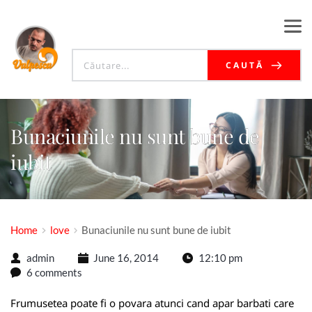
CAUTĂ
Bunaciunile nu sunt bune de
iubit
Home
love
Bunaciunile nu sunt bune de iubit
admin
June 16, 2014
12:10 pm
6 comments
Frumusetea poate fi o povara atunci cand apar barbati care