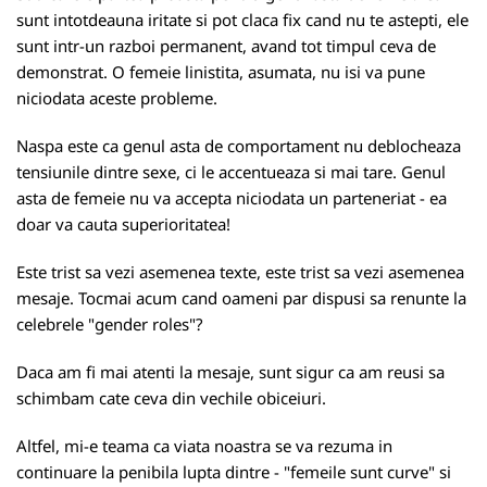
sunt intotdeauna iritate si pot claca fix cand nu te astepti, ele
sunt intr-un razboi permanent, avand tot timpul ceva de
demonstrat. O femeie linistita, asumata, nu isi va pune
niciodata aceste probleme.
Naspa este ca genul asta de comportament nu deblocheaza
tensiunile dintre sexe, ci le accentueaza si mai tare. Genul
asta de femeie nu va accepta niciodata un parteneriat - ea
doar va cauta superioritatea!
Este trist sa vezi asemenea texte, este trist sa vezi asemenea
mesaje. Tocmai acum cand oameni par dispusi sa renunte la
celebrele "gender roles"?
Daca am fi mai atenti la mesaje, sunt sigur ca am reusi sa
schimbam cate ceva din vechile obiceiuri.
Altfel, mi-e teama ca viata noastra se va rezuma in
continuare la penibila lupta dintre - "femeile sunt curve" si