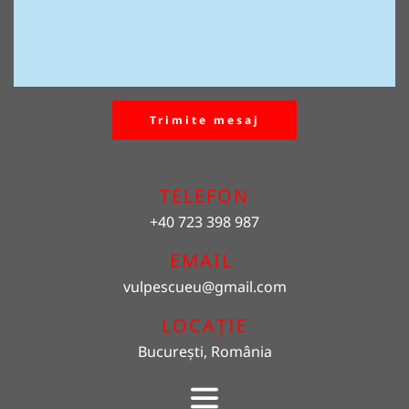
Trimite mesaj
TELEFON
+40 723 398 987
EMAIL 
vulpescueu
@gmail.com
LOCAȚIE
București, România