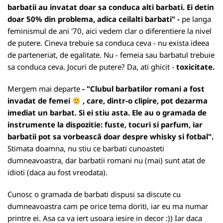
barbatii au invatat doar sa conduca alti barbati. Ei detin
doar 50% din problema, adica ceilalti barbati" -
pe langa
feminismul de ani '70, aici vedem clar o diferentiere la nivel
de putere. Cineva trebuie sa conduca ceva - nu exista ideea
de parteneriat, de egalitate. Nu - femeia sau barbatul trebuie
sa conduca ceva. Jocuri de putere? Da, ati ghicit -
toxicitate.
Mergem mai departe
- "Clubul barbatilor romani a fost
invadat de femei
, care, dintr-o clipire, pot dezarma
imediat un barbat. Si ei stiu asta. Ele au o gramada de
instrumente la dispozitie: fuste, tocuri si parfum, iar
barbatii pot sa vorbească doar despre whisky si fotbal".
Stimata doamna, nu stiu ce barbati cunoasteti
dumneavoastra, dar barbatii romani nu (mai) sunt atat de
idioti (daca au fost vreodata).
Cunosc o gramada de barbati dispusi sa discute cu
dumneavoastra cam pe orice tema doriti, iar eu ma numar
printre ei. Asa ca va iert usoara iesire in decor :)) Iar daca