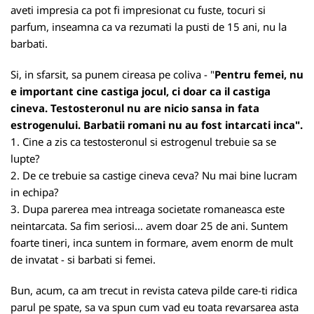
aveti impresia ca pot fi impresionat cu fuste, tocuri si
parfum, inseamna ca va rezumati la pusti de 15 ani, nu la
barbati.
Si, in sfarsit, sa punem cireasa pe coliva - "
Pentru femei, nu
e important cine castiga jocul, ci doar ca il castiga
cineva. Testosteronul nu are nicio sansa in fata
estrogenului. Barbatii romani nu au fost intarcati inca".
1. Cine a zis ca testosteronul si estrogenul trebuie sa se
lupte?
2. De ce trebuie sa castige cineva ceva? Nu mai bine lucram
in echipa?
3. Dupa parerea mea intreaga societate romaneasca este
neintarcata. Sa fim seriosi... avem doar 25 de ani. Suntem
foarte tineri, inca suntem in formare, avem enorm de mult
de invatat - si barbati si femei.
Bun, acum, ca am trecut in revista cateva pilde care-ti ridica
parul pe spate, sa va spun cum vad eu toata revarsarea asta