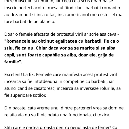
intre masculin si feminin, iar ceea ce a scris doamna se
inscrie perfect acolo - mesajul fiind clar - barbatii romani m-
au dezamagit si inca o fac, insa americanul meu este cel mai
tare barbat de pe planeta.
Doar o femeie afectata de protestul viril ar scrie asa ceva -
"Romancele au obtinut egalitatea cu barbatii, fie ca o
stiu, fie ca nu. Chiar daca vor sa se marite si sa aiba
copii, sunt foarte capabile sa aiba, doar ele, grija de
familie".
Excelent! La fix. Femeile care manifesta acest protest viril
incearca sa fie intotdeauna in competitie cu barbatii, iar
atunci cand se casatoresc, incearca sa inverseze rolurile, sa
fie superioare sotilor.
Din pacate, cata vreme unul dintre parteneri vrea sa domine,
relatia aia nu va fi niciodata una functionala, ci toxica.
Stiti care e partea proasta pentru genul asta de femei? Ca