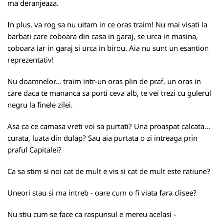
ma deranjeaza.
In plus, va rog sa nu uitam in ce oras traim! Nu mai visati la
barbati care coboara din casa in garaj, se urca in masina,
coboara iar in garaj si urca in birou. Aia nu sunt un esantion
reprezentativ!
Nu doamnelor... traim intr-un oras plin de praf, un oras in
care daca te mananca sa porti ceva alb, te vei trezi cu gulerul
negru la finele zilei.
Asa ca ce camasa vreti voi sa purtati? Una proaspat calcata...
curata, luata din dulap? Sau aia purtata o zi intreaga prin
praful Capitalei?
Ca sa stim si noi cat de mult e vis si cat de mult este ratiune?
Uneori stau si ma intreb - oare cum o fi viata fara clisee?
Nu stiu cum se face ca raspunsul e mereu acelasi -