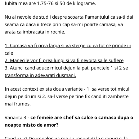
Iubita mea are 1.75-76 si 50 de kilograme.
Nu ai nevoie de studii despre scoarta Pamantului ca sa-ti dai
seama ca daca ii trece prin cap sa-mi poarte camasa, va
arata ca imbracata in rochie.
1. Camasa va fi prea larga si va sterge cu ea tot ce prinde in
cale
2. Manecile vor fi prea lungi si va fi nevoita sa le suflece
3. Atunci cand aduce micul dejun la pat, punctele 1 si 2 se
transforma in adevarati dusmani.
In acest context exista doua variante - 1. sa verse tot micul
dejun pe drum si 2. sa-l verse pe tine fix cand iti zambeste
mai frumos.
Varianta 3 -
ce femeie are chef sa calce o camasa dupa o
noapte misto de amor?
Concluzia? Doamnelor, va rog sa renuntati la siropuri si la