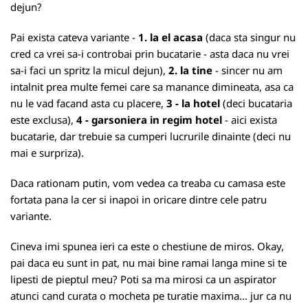
dejun?
Pai exista cateva variante -
1. la el acasa
(daca sta singur nu
cred ca vrei sa-i controbai prin bucatarie - asta daca nu vrei
sa-i faci un spritz la micul dejun),
2. la tine
- sincer nu am
intalnit prea multe femei care sa manance dimineata, asa ca
nu le vad facand asta cu placere,
3 - la hotel
(deci bucataria
este exclusa),
4 - garsoniera in regim hotel
- aici exista
bucatarie, dar trebuie sa cumperi lucrurile dinainte (deci nu
mai e surpriza).
Daca rationam putin, vom vedea ca treaba cu camasa este
fortata pana la cer si inapoi in oricare dintre cele patru
variante.
Cineva imi spunea ieri ca este o chestiune de miros. Okay,
pai daca eu sunt in pat, nu mai bine ramai langa mine si te
lipesti de pieptul meu? Poti sa ma mirosi ca un aspirator
atunci cand curata o mocheta pe turatie maxima... jur ca nu