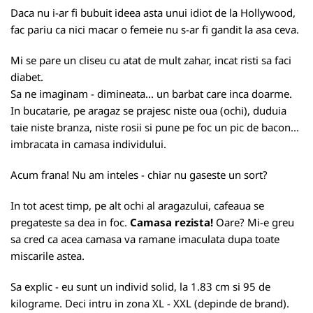
Daca nu i-ar fi bubuit ideea asta unui idiot de la Hollywood,
fac pariu ca nici macar o femeie nu s-ar fi gandit la asa ceva.
Mi se pare un cliseu cu atat de mult zahar, incat risti sa faci
diabet.
Sa ne imaginam - dimineata... un barbat care inca doarme.
In bucatarie, pe aragaz se prajesc niste oua (ochi), duduia
taie niste branza, niste rosii si pune pe foc un pic de bacon...
imbracata in camasa individului.
Acum frana! Nu am inteles - chiar nu gaseste un sort?
In tot acest timp, pe alt ochi al aragazului, cafeaua se
pregateste sa dea in foc.
Camasa rezista!
Oare? Mi-e greu
sa cred ca acea camasa va ramane imaculata dupa toate
miscarile astea.
Sa explic - eu sunt un individ solid, la 1.83 cm si 95 de
kilograme. Deci intru in zona XL - XXL (depinde de brand).