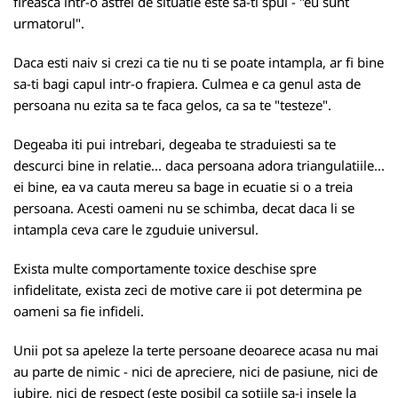
fireasca intr-o astfel de situatie este sa-ti spui - "eu sunt
urmatorul".
Daca esti naiv si crezi ca tie nu ti se poate intampla, ar fi bine
sa-ti bagi capul intr-o frapiera. Culmea e ca genul asta de
persoana nu ezita sa te faca gelos, ca sa te "testeze".
Degeaba iti pui intrebari, degeaba te straduiesti sa te
descurci bine in relatie... daca persoana adora triangulatiile...
ei bine, ea va cauta mereu sa bage in ecuatie si o a treia
persoana. Acesti oameni nu se schimba, decat daca li se
intampla ceva care le zguduie universul.
Exista multe comportamente toxice deschise spre
infidelitate, exista zeci de motive care ii pot determina pe
oameni sa fie infideli.
Unii pot sa apeleze la terte persoane deoarece acasa nu mai
au parte de nimic - nici de apreciere, nici de pasiune, nici de
iubire, nici de respect (este posibil ca sotiile sa-i insele la