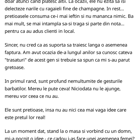
doar atunci cand platesc altii. La ocazii, ele nu ezita sa isi
delecteze narile cu ragaieli fine de champagne. In rest...
pretioasele consuma ce-i mai ieftin si nu mananca nimic. Ba
mai mult, se mai intampla sa-si traga si parte din nota...
pentru ca au adus clienti in local.
Sincer, nu cred ca as suporta sa traiesc langa o asemenea
faptura. Am avut ocazia de-a lungul anilor sa cunosc cateva
"trasaturi" de acest gen si trebuie sa spun ca mi s-au parut
gretoase.
In primul rand, sunt profund nemultumite de gesturile
barbatilor. Mereu le pute ceva! Niciodata nu le ajunge,
mereu vor ceea ce nu au.
Ele sunt pretioase, insa nu au nici cea mai vaga idee care
este pretul lor real!
La un moment dat, stand la o masa si vorbind cu un domn,
mi-a pocnit o idee - ce cadou i-as face unei asemenea femei?