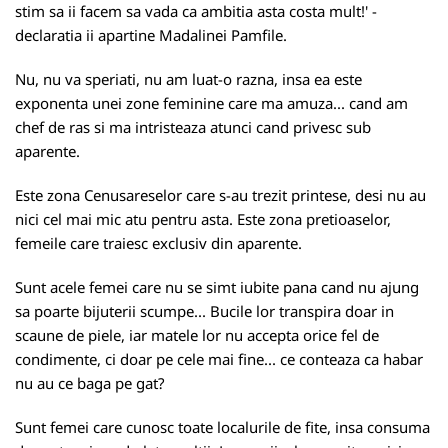
stim sa ii facem sa vada ca ambitia asta costa mult!' -
declaratia ii apartine Madalinei Pamfile.
Nu, nu va speriati, nu am luat-o razna, insa ea este
exponenta unei zone feminine care ma amuza... cand am
chef de ras si ma intristeaza atunci cand privesc sub
aparente.
Este zona Cenusareselor care s-au trezit printese, desi nu au
nici cel mai mic atu pentru asta. Este zona pretioaselor,
femeile care traiesc exclusiv din aparente.
Sunt acele femei care nu se simt iubite pana cand nu ajung
sa poarte bijuterii scumpe... Bucile lor transpira doar in
scaune de piele, iar matele lor nu accepta orice fel de
condimente, ci doar pe cele mai fine... ce conteaza ca habar
nu au ce baga pe gat?
Sunt femei care cunosc toate localurile de fite, insa consuma