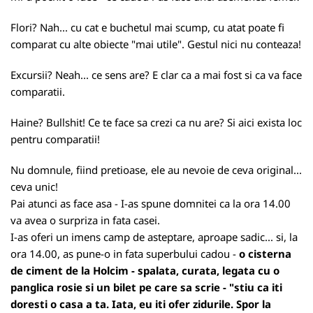
Flori? Nah... cu cat e buchetul mai scump, cu atat poate fi
comparat cu alte obiecte "mai utile". Gestul nici nu conteaza!
Excursii? Neah... ce sens are? E clar ca a mai fost si ca va face
comparatii.
Haine? Bullshit! Ce te face sa crezi ca nu are? Si aici exista loc
pentru comparatii!
Nu domnule, fiind pretioase, ele au nevoie de ceva original...
ceva unic!
Pai atunci as face asa - I-as spune domnitei ca la ora 14.00
va avea o surpriza in fata casei.
I-as oferi un imens camp de asteptare, aproape sadic... si, la
ora 14.00, as pune-o in fata superbului cadou -
o cisterna
de ciment de la Holcim - spalata, curata, legata cu o
panglica rosie si un bilet pe care sa scrie - "stiu ca iti
doresti o casa a ta. Iata, eu iti ofer zidurile. Spor la