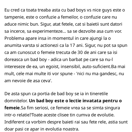
Eu cred ca toata treaba asta cu bad boys vs nice guys este o
tampenie, este o confuzie a femeilor, o confuzie care nu
aduce nimic bun. Sigur, atat fetele, cat si baietii sunt datori
sa incerce, sa experimenteze... sa se dezvolte asa cum vor.
Problema apare insa in momentul in care ajungi la o
anumita varsta si actionezi ca la 17 ani. Sigur, nu pot sa spun
ca am cunoscut o femeie trecuta de 30 de ani care sa isi
doreasca un bad boy - adica un barbat pe care sa nu-l
intereseze de ea, un egoist, insensibil, auto-suficient.Ba mai
mult, cele mai multe iti vor spune - 'nici nu ma gandesc, nu
am nevoie de asa ceva'.
De asta spun ca portia de bad boy se ia in tineretile
domnitelor.
Un bad boy este o lectie invatata pentru o
femeie
.Sa fim seriosi, ce femeie vrea sa se simta singura
intr-o relatie?Toate aceste clisee tin cumva de evolutie.
Indiferent ca vorbim despre baieti rai sau fete rele, astia sunt
doar pasi ce apar in evolutia noastra.