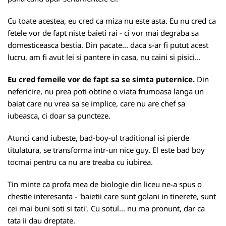
Cu toate acestea, eu cred ca miza nu este asta. Eu nu cred ca
fetele vor de fapt niste baieti rai - ci vor mai degraba sa
domesticeasca bestia. Din pacate... daca s-ar fi putut acest
lucru, am fi avut lei si pantere in casa, nu caini si pisici...
Eu cred femeile vor de fapt sa se simta puternice.
Din
nefericire, nu prea poti obtine o viata frumoasa langa un
baiat care nu vrea sa se implice, care nu are chef sa
iubeasca, ci doar sa puncteze.
Atunci cand iubeste, bad-boy-ul traditional isi pierde
titulatura, se transforma intr-un nice guy. El este bad boy
tocmai pentru ca nu are treaba cu iubirea.
Tin minte ca profa mea de biologie din liceu ne-a spus o
chestie interesanta - 'baietii care sunt golani in tinerete, sunt
cei mai buni soti si tati'. Cu sotul... nu ma pronunt, dar ca
tata ii dau dreptate.