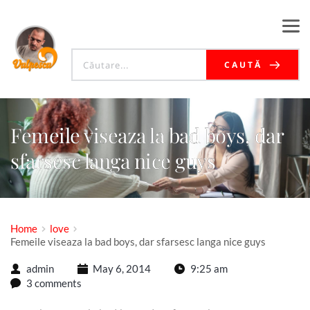
CAUTĂ
Femeile viseaza la bad boys, dar
sfarsesc langa nice guys
Home
love
Femeile viseaza la bad boys, dar sfarsesc langa nice guys
admin
May 6, 2014
9:25 am
3 comments