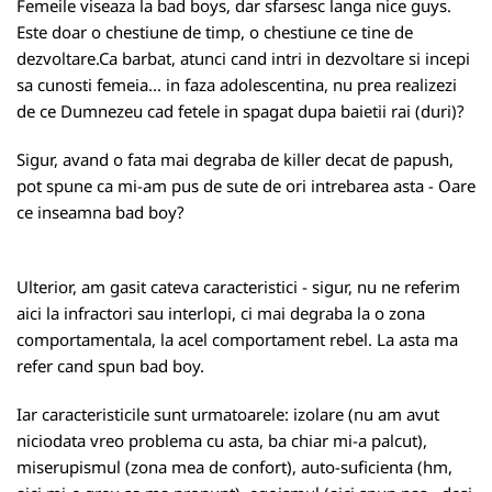
Femeile viseaza la bad boys, dar sfarsesc langa nice guys.
Este doar o chestiune de timp, o chestiune ce tine de
dezvoltare.Ca barbat, atunci cand intri in dezvoltare si incepi
sa cunosti femeia... in faza adolescentina, nu prea realizezi
de ce Dumnezeu cad fetele in spagat dupa baietii rai (duri)?
Sigur, avand o fata mai degraba de killer decat de papush,
pot spune ca mi-am pus de sute de ori intrebarea asta - Oare
ce inseamna bad boy?
Ulterior, am gasit cateva caracteristici - sigur, nu ne referim
aici la infractori sau interlopi, ci mai degraba la o zona
comportamentala, la acel comportament rebel. La asta ma
refer cand spun bad boy.
Iar caracteristicile sunt urmatoarele: izolare (nu am avut
niciodata vreo problema cu asta, ba chiar mi-a palcut),
miserupismul (zona mea de confort), auto-suficienta (hm,