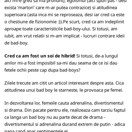
aici mi-e greu sa ma pronunt), egoismul (aici spun pas - desi
exista 'martori' care m-ar putea contrazice) si atitudinea
superioara (asta inca mi se reproseaza, desi iar cred ca este
o chestiune de fizionomie :)).Pe scurt, cred ca am indeplinit
aproape toate caracteristicile bad-boy-ului. Si totusi, am
iubit, am vrut relatii si m-am implicat - lucruri contrare ideii
de bad-boy.
Cred ca am fost un soi de hibrid!
Si totusi, de-a lungul
anilor mi-a fost imposibil sa-mi dau seama de ce isi dau
fetele ochii peste cap dupa bad-boys?
Zilele trecute am citit un articol interesant despre asta. Cica
atitudinea unui bad boy le starneste, le provoaca pe femei.
In dezvoltarea lor, femeile cauta adrenalina, divertismentul
si drama. Din pacate pentru ele, realizeaza cam tarziu faptul
ca langa un bad boy nu au parte decat de drama -
divertismentul si adrenalina durand extrem de putin - adica
pana cand apar sentimentele ei.