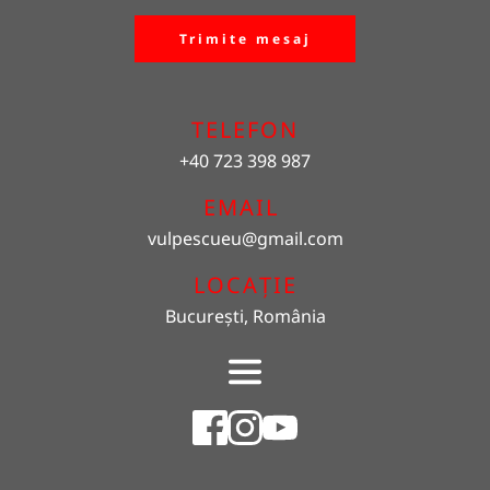
Trimite mesaj
TELEFON
+40 723 398 987
EMAIL 
vulpescueu
@gmail.com
LOCAȚIE
București, România