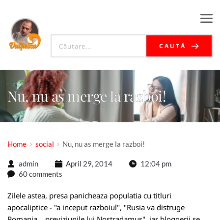
CAUTĂ
Nu, nu as merge la razboi!
Home
social
Nu, nu as merge la razboi!
admin
April 29, 2014
12:04 pm
60 comments
Zilele astea, presa panicheaza populatia cu titluri
apocaliptice - "a inceput razboiul", "Rusia va distruge
Romania... previziunile lui Nostradamus", iar bloggerii se