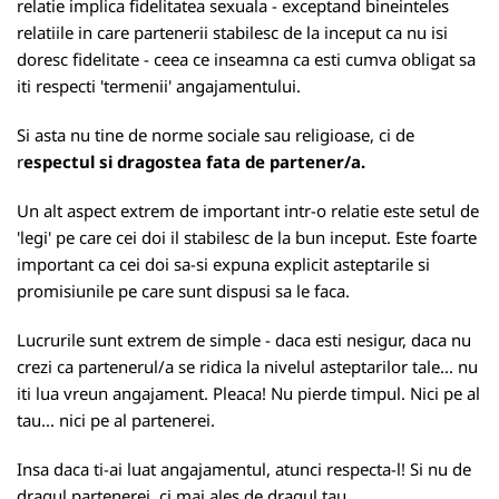
relatie implica fidelitatea sexuala - exceptand bineinteles
relatiile in care partenerii stabilesc de la inceput ca nu isi
doresc fidelitate - ceea ce inseamna ca esti cumva obligat sa
iti respecti 'termenii' angajamentului.
Si asta nu tine de norme sociale sau religioase, ci de
r
espectul si dragostea fata de partener/a.
Un alt aspect extrem de important intr-o relatie este setul de
'legi' pe care cei doi il stabilesc de la bun inceput. Este foarte
important ca cei doi sa-si expuna explicit asteptarile si
promisiunile pe care sunt dispusi sa le faca.
Lucrurile sunt extrem de simple - daca esti nesigur, daca nu
crezi ca partenerul/a se ridica la nivelul asteptarilor tale... nu
iti lua vreun angajament. Pleaca! Nu pierde timpul. Nici pe al
tau... nici pe al partenerei.
Insa daca ti-ai luat angajamentul, atunci respecta-l! Si nu de
dragul partenerei, ci mai ales de dragul tau.