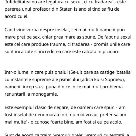
'Infidelitatea nu are legatura cu sexul, ci cu tradarea' - este
parerea unui profesor din Staten Island si tind sa fiu de
acord cu el.
Cand vine vorba despre inselat, cei mai multi oameni pun
mare pret pe sex, chiar prea mare as spune. De fapt nu sexul
este cel care produce traume, ci tradarea - promisiunile care
sunt incalcate si increderea care este calcata in picioare.
Intr-o lume in care pulsionalul (Se-ul) pare sa castige 'batalia'
cu instantele supreme ale psihicului (adica Eu si Supraeu),
oamenii incep sa-si puna din ce in ce mai mult problema
renuntarii la monogamie.
Este exemplul clasic de negare, de oameni care spun - 'am
fost inselat de nenumarate ori, nu mai vreau, prefer sa am
mai multe' - o cunosc foarte bine, am fost si eu pe acolo.
Sunt de acord ca traim 'vremuri grele', vremuri cu tentatii la