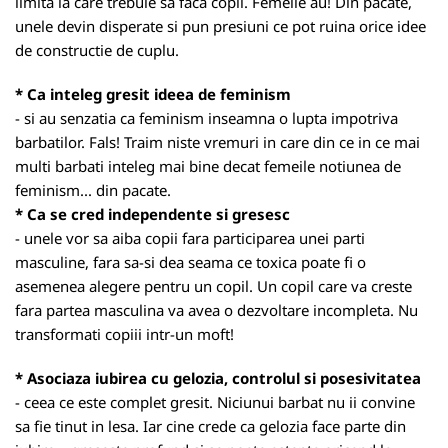
limita la care trebuie sa faca copii. Femeile au! Din pacate,
unele devin disperate si pun presiuni ce pot ruina orice idee
de constructie de cuplu.
* Ca inteleg gresit ideea de feminism
- si au senzatia ca feminism inseamna o lupta impotriva
barbatilor. Fals! Traim niste vremuri in care din ce in ce mai
multi barbati inteleg mai bine decat femeile notiunea de
feminism... din pacate.
* Ca se cred independente si gresesc
- unele vor sa aiba copii fara participarea unei parti
masculine, fara sa-si dea seama ce toxica poate fi o
asemenea alegere pentru un copil. Un copil care va creste
fara partea masculina va avea o dezvoltare incompleta. Nu
transformati copiii intr-un moft!
* Asociaza iubirea cu gelozia, controlul si posesivitatea
- ceea ce este complet gresit. Niciunui barbat nu ii convine
sa fie tinut in lesa. Iar cine crede ca gelozia face parte din