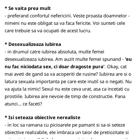
* Se vaita prea mult
- preferand confortul nefericirii. Veste proasta doamnelor -
nimeni nu este obligat sa va faca fericite. Voi sunteti cele
care trebuie sa va ocupati de acest lucru.
* Desexualizeaza iubirea
- in drumul catre iubirea absoluta, multe femei
desexualizeaza iubirea. Am auzit multe femei spunand -
'eu
nu fac niciodata sex, ci doar dragoste pura'
. Okay, cat
mai aveti de gand sa va acoperiti de rusine? Iubirea are si o
latura sexuala importanta pe care este inutil sa o negati. Nu
va ajuta la nimic! Sexul nu este ceva urat, asa ca incetati cu
prostiile. Iubirea are nevoie de timp de constructie. Pana
atunci... ce faceti?
* Isi seteaza obiective nerealiste
- in loc sa ramana cu picioarele pe pamant si sa-si seteze
obiective realizabile, ele imbraca un taior de pretiozitate si