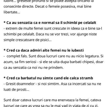
iubire... greseste profund si se poate astepta oricand la
consecinte directe. Decat o femeie posesiva, mai bine
libertate...
* Ca au senzatia ca e normal sa il schimbi pe celalalt
- extrem de multe femei sunt crescute in ideea ca e bine sa-l
schimbi pe celalalt. Daca nu se vor trezi, vor ajunge niste
simple crescatoare de pisici...
* Cred ca daca admiri alte femei nu le iubesti
- complet fals. Sunt doua lucruri care nu au nicio legatura. Si
acum, sa fim seriosi - si ele se uita dupa barbati chipesi, doar
ca au senzatia ca noi nu ne prindem.
* Cred ca barbatul nu simte cand ele calca stramb
- Gresit doamnelor - si noi simtim. Asa ca incercati sa nu ne
luati de prosti...
Sunt doar cateva lucruri care ma enerveaza la femei, cateva
lucruri pe care as vrea sa nu le mai vad in viata de zi cu zi.