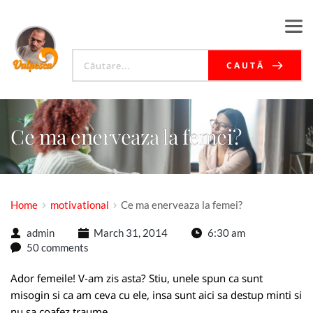
CAUTĂ
Ce ma enerveaza la femei?
Home
motivational
Ce ma enerveaza la femei?
admin
March 31, 2014
6:30 am
50 comments
Ador femeile! V-am zis asta? Stiu, unele spun ca sunt
misogin si ca am ceva cu ele, insa sunt aici sa destup minti si
nu sa coafez traume.