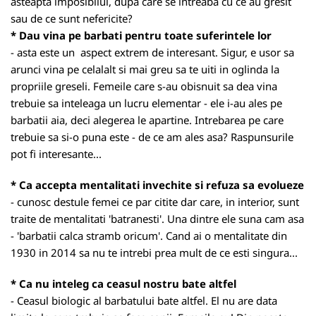
asteapta imposibilul, dupa care se intreaba cu ce au gresit
sau de ce sunt nefericite?
* Dau vina pe barbati pentru toate suferintele lor
- asta este un aspect extrem de interesant. Sigur, e usor sa
arunci vina pe celalalt si mai greu sa te uiti in oglinda la
propriile greseli. Femeile care s-au obisnuit sa dea vina
trebuie sa inteleaga un lucru elementar - ele i-au ales pe
barbatii aia, deci alegerea le apartine. Intrebarea pe care
trebuie sa si-o puna este - de ce am ales asa? Raspunsurile
pot fi interesante...
* Ca accepta mentalitati invechite si refuza sa evolueze
- cunosc destule femei ce par citite dar care, in interior, sunt
traite de mentalitati 'batranesti'. Una dintre ele suna cam asa
- 'barbatii calca stramb oricum'. Cand ai o mentalitate din
1930 in 2014 sa nu te intrebi prea mult de ce esti singura...
* Ca nu inteleg ca ceasul nostru bate altfel
- Ceasul biologic al barbatului bate altfel. El nu are data