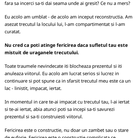
fara sa incerci sa-ti dai seama unde ai gresit? Ce nu a mers?
Eu acolo am umblat - de acolo am inceput reconstructia. Am
asezat trecutul la locului lui, l-am compartimentat si l-am
curatat.
Nu cred ca poti atinge fericirea daca sufletul tau este
mistuit de uraganele trecutului.
Toate traumele nevindecate iti blocheaza prezentul si iti
anuleaza viitorul. Eu acolo am lucrat serios si lucrez in
continuare si pot spune ca in sfarsit trecutul meu este ca un
lac - linistit, impacat, iertat.
In momentul in care te-ai impacat cu trecutul tau, l-ai iertat
si te-ai iertat, abia atunci poti sa incepi sa-ti savurezi
prezentul si sa-ti construiesti viitorul.
Fericirea este o constructie, nu doar un zambet sau o stare
de euforie. Fericirea este o constructie complicata ce