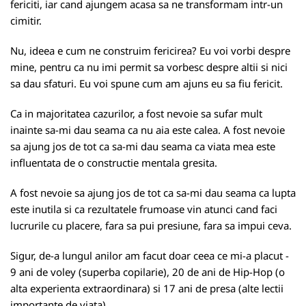
fericiti, iar cand ajungem acasa sa ne transformam intr-un
cimitir.
Nu, ideea e cum ne construim fericirea? Eu voi vorbi despre
mine, pentru ca nu imi permit sa vorbesc despre altii si nici
sa dau sfaturi. Eu voi spune cum am ajuns eu sa fiu fericit.
Ca in majoritatea cazurilor, a fost nevoie sa sufar mult
inainte sa-mi dau seama ca nu aia este calea. A fost nevoie
sa ajung jos de tot ca sa-mi dau seama ca viata mea este
influentata de o constructie mentala gresita.
A fost nevoie sa ajung jos de tot ca sa-mi dau seama ca lupta
este inutila si ca rezultatele frumoase vin atunci cand faci
lucrurile cu placere, fara sa pui presiune, fara sa impui ceva.
Sigur, de-a lungul anilor am facut doar ceea ce mi-a placut -
9 ani de voley (superba copilarie), 20 de ani de Hip-Hop (o
alta experienta extraordinara) si 17 ani de presa (alte lectii
importante de viata).