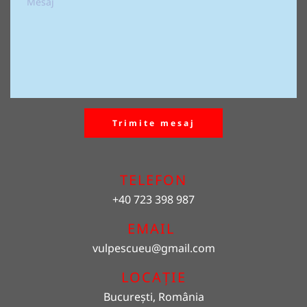
Trimite mesaj
TELEFON
+40 723 398 987
EMAIL 
vulpescueu
@gmail.com
LOCAȚIE
București, România