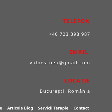
TELEFON
+40 723 398 987
EMAIL 
vulpescueu
@gmail.com
LOCAȚIE
București, România
e
Articole Blog
Servicii Terapie
Contact