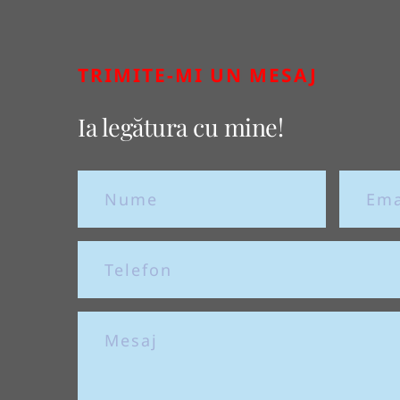
TRIMITE-MI UN MESAJ
Ia legătura cu mine!