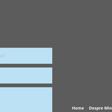
Home
Despre Min