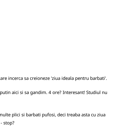
care incerca sa creioneze 'ziua ideala pentru barbati'.
utin aici si sa gandim. 4 ore? Interesant! Studiul nu
lte plici si barbati pufosi, deci treaba asta cu ziua
 - stop?