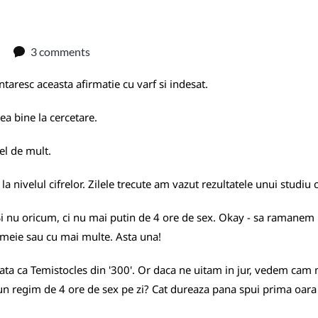
3 comments
intaresc aceasta afirmatie cu varf si indesat.
ea bine la cercetare.
fel de mult.
la nivelul cifrelor. Zilele trecute am vazut rezultatele unui studiu 
 Si nu oricum, ci nu mai putin de 4 ore de sex. Okay - sa ramanem p
femeie sau cu mai multe. Asta una!
rata ca Temistocles din '300'. Or daca ne uitam in jur, vedem cam mu
cu un regim de 4 ore de sex pe zi? Cat dureaza pana spui prima oara