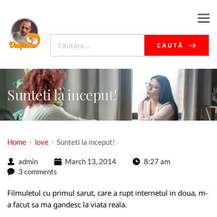
CAUTĂ
Sunteti la inceput!
Home
love
Sunteti la inceput!
admin
March 13, 2014
8:27 am
3 comments
Filmuletul cu primul sarut, care a rupt internetul in doua, m-
a facut sa ma gandesc la viata reala.