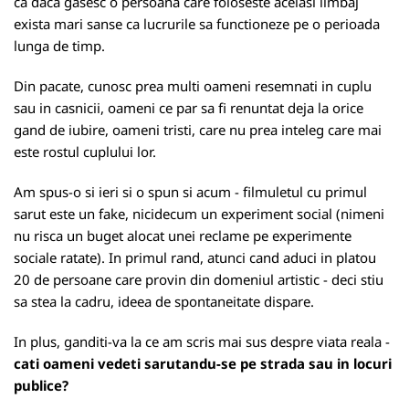
ca daca gasesc o persoana care foloseste acelasi limbaj
exista mari sanse ca lucrurile sa functioneze pe o perioada
lunga de timp.
Din pacate, cunosc prea multi oameni resemnati in cuplu
sau in casnicii, oameni ce par sa fi renuntat deja la orice
gand de iubire, oameni tristi, care nu prea inteleg care mai
este rostul cuplului lor.
Am spus-o si ieri si o spun si acum -
filmuletul cu primul
sarut este un fake
, nicidecum un experiment social (nimeni
nu risca un buget alocat unei reclame pe experimente
sociale ratate). In primul rand, atunci cand aduci in platou
20 de persoane care provin din domeniul artistic - deci stiu
sa stea la cadru, ideea de spontaneitate dispare.
In plus, ganditi-va la ce am scris mai sus despre viata reala -
cati oameni vedeti sarutandu-se pe strada sau in locuri
publice?