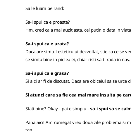
Sa le luam pe rand:
Sa-i spui ca e proasta?
Hm, cred ca a mai auzit asta, cel putin o data in viata
Sa-i spui ca e urata?
Daca are simtul esteticului dezvoltat, stie ca ce se ve
se simta bine in pielea ei, chiar risti sa-ti rada in nas.
Sa-i spui ca e grasa?
Si aici ar fi de discutat. Daca are obiceiul sa se urce 
Si atunci care sa fie cea mai mare insulta pe car
Stati bine? Okay - pai e simplu -
sa-i spui sa se ca
Pana aici! Am rumegat vreo doua zile problema si mi-
tot!