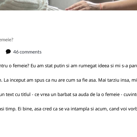
femeie?
46 comments
ntru o femeie? Eu am stat putin si am rumegat ideea si mi s-a par
can. La inceput am spus ca nu are cum sa fie asa. Mai tarziu insa, 
 text cu titlul -
ce vrea un barbat sa auda de la o femeie
- cuvint
lasi timp. Ei bine, asa cred ca se va intampla si acum, cand voi vo