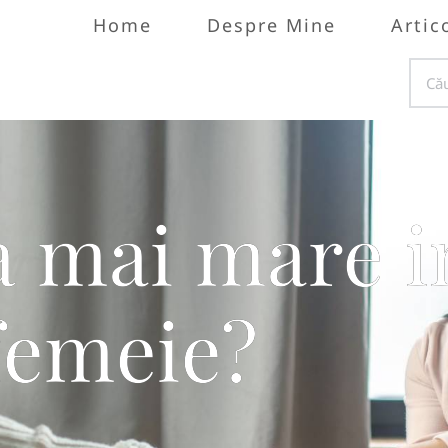
Home
Despre Mine
Artic
a mai mare i
femeie?