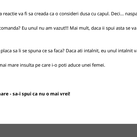
 reactie va fi sa creada ca o consideri dusa cu capul. Deci... naspa
comanda? Eu unul nu am vazut!!! Mai mult, daca ii spui asta se va s
laca sa li se spuna ce sa faca? Daca ati intalnit, eu unul intalnit va
mai mare insulta pe care i-o poti aduce unei femei.
are - sa-i spui ca nu o mai vrei!