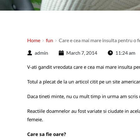
Home
fun
Care e cea mai mare insulta pentru o 
admin
March 7, 2014
11:24 am
V-ati gandit vreodata care e cea mai mare insulta pe
Totul a plecat de la un articol citit pe un site ameri
Daca tineti minte, nu cu mult timp in urma am scris un
Reactiile doamnelor au fost variate si ciudate in ace
femeie.
Care sa fie oare?