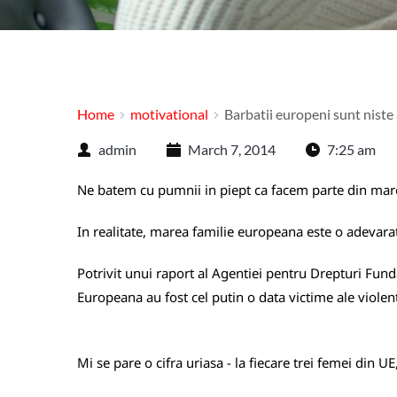
Home
motivational
Barbatii europeni sunt niste
admin
March 7, 2014
7:25 am
Ne batem cu pumnii in piept ca facem parte din marea
In realitate, marea familie europeana este o adevarata
Potrivit unui raport al Agentiei pentru Drepturi Fu
Europeana au fost cel putin o data victime ale violent
Mi se pare o cifra uriasa - la fiecare trei femei din U