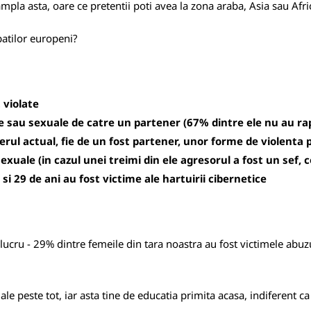
mpla asta, oare ce pretentii poti avea la zona araba, Asia sau Afri
rbatilor europeni?
 violate
e sau sexuale de catre un partener (67% dintre ele nu au rapo
erul actual, fie de un fost partener, unor forme de violenta 
exuale (in cazul unei treimi din ele agresorul a fost un sef, c
si 29 de ani au fost victime ale hartuirii cibernetice
lucru - 29% dintre femeile din tara noastra au fost victimele abuzu
e peste tot, iar asta tine de educatia primita acasa, indiferent c