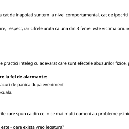
ata cat de inapoiati suntem la nivel comportamental, cat de ipocri
ire, respect, iar cifrele arata ca una din 3 femei este victima ori
e practici inteleg cu adevarat care sunt efectele abuzurilor fizice, 
fre la fel de alarmante:
 atacuri de panica dupa eveniment
exuala.
tirile care spun ca din ce in ce mai multi oameni au probleme psihi
 este - oare exista vreo legatura?