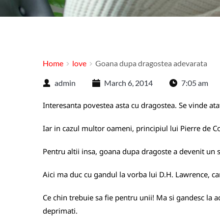
Home
love
Goana dupa dragostea adevarata
admin
March 6, 2014
7:05 am
Interesanta povestea asta cu dragostea. Se vinde atat
Iar in cazul multor oameni, principiul lui Pierre de Cou
Pentru altii insa, goana dupa dragoste a devenit un s
Aici ma duc cu gandul la vorba lui D.H. Lawrence, ca
Ce chin trebuie sa fie pentru unii! Ma si gandesc la ac
deprimati.