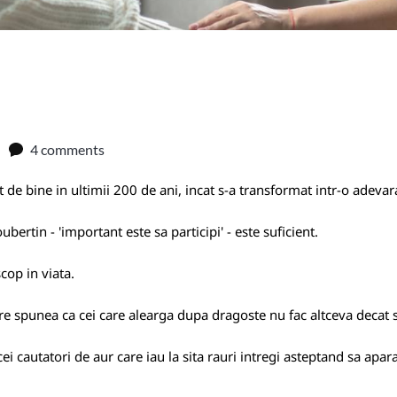
4 comments
 de bine in ultimii 200 de ani, incat s-a transformat intr-o adevar
bertin - 'important este sa participi' - este suficient.
cop in viata.
re spunea ca cei care alearga dupa dragoste nu fac altceva decat 
ei cautatori de aur care iau la sita rauri intregi asteptand sa apar