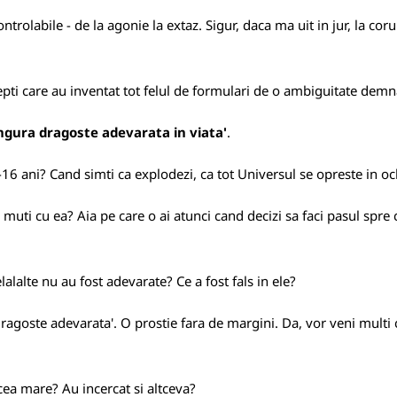
trolabile - de la agonie la extaz. Sigur, daca ma uit in jur, la coru
stepti care au inventat tot felul de formulari de o ambiguitate demn
ingura dragoste adevarata in viata'
.
-16 ani? Cand simti ca explodezi, ca tot Universul se opreste in och
 muti cu ea? Aia pe care o ai atunci cand decizi sa faci pasul spre
lalte nu au fost adevarate? Ce a fost fals in ele?
ragoste adevarata'. O prostie fara de margini. Da, vor veni multi
cea mare? Au incercat si altceva?