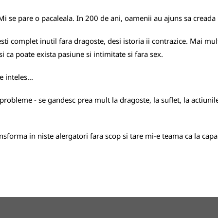
i se pare o pacaleala. In 200 de ani, oamenii au ajuns sa creada in
esti complet inutil fara dragoste, desi istoria ii contrazice. Mai mu
 ca poate exista pasiune si intimitate si fara sex.
 inteles...
obleme - se gandesc prea mult la dragoste, la suflet, la actiunile lo
orma in niste alergatori fara scop si tare mi-e teama ca la capatu