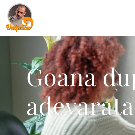
Goana du
adevarata