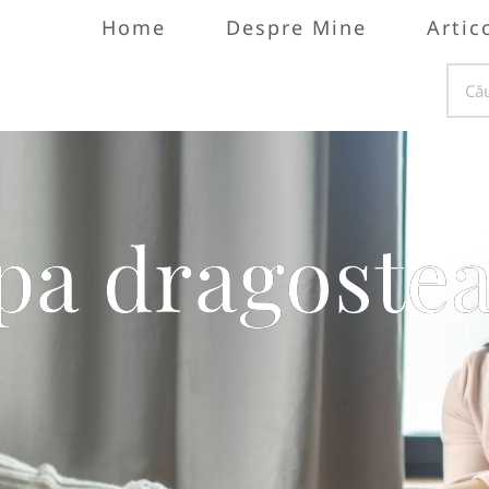
Home
Despre Mine
Artic
pa dragoste