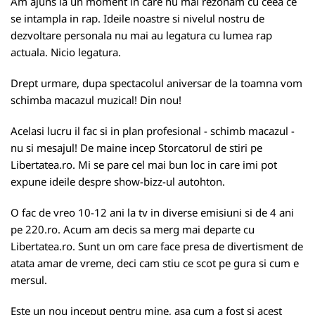
Am ajuns la un moment in care nu mai rezonam cu ceea ce
se intampla in rap. Ideile noastre si nivelul nostru de
dezvoltare personala nu mai au legatura cu lumea rap
actuala. Nicio legatura.
Drept urmare, dupa spectacolul aniversar de la toamna vom
schimba macazul muzical! Din nou!
Acelasi lucru il fac si in plan profesional - schimb macazul -
nu si mesajul! De maine incep Storcatorul de stiri pe
Libertatea.ro. Mi se pare cel mai bun loc in care imi pot
expune ideile despre show-bizz-ul autohton.
O fac de vreo 10-12 ani la tv in diverse emisiuni si de 4 ani
pe 220.ro. Acum am decis sa merg mai departe cu
Libertatea.ro. Sunt un om care face presa de divertisment de
atata amar de vreme, deci cam stiu ce scot pe gura si cum e
mersul.
Este un nou inceput pentru mine, asa cum a fost si acest