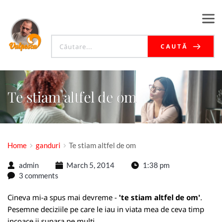
CAUTĂ
Te stiam altfel de om
Home
ganduri
Te stiam altfel de om
admin
March 5, 2014
1:38 pm
3 comments
Cineva mi-a spus mai devreme -
'te stiam altfel de om'
.
Pesemne deciziile pe care le iau in viata mea de ceva timp
incoace ii supara pe multi.