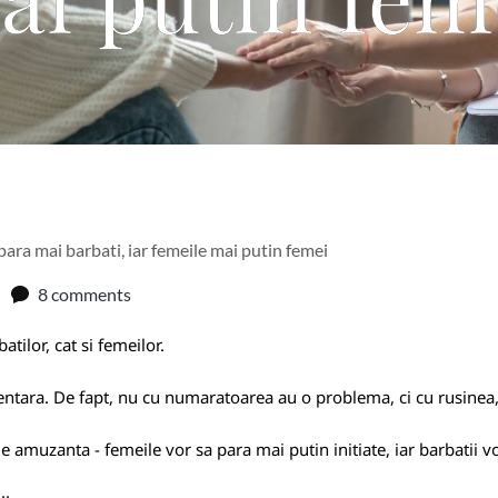
para mai barbati, iar femeile mai putin femei
8 comments
tilor, cat si femeilor.
entara. De fapt, nu cu numaratoarea au o problema, ci cu rusinea,
de amuzanta - femeile vor sa para mai putin initiate, iar barbatii v