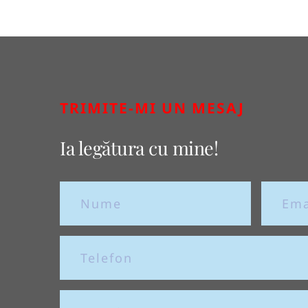
TRIMITE-MI UN MESAJ
Ia legătura cu mine!