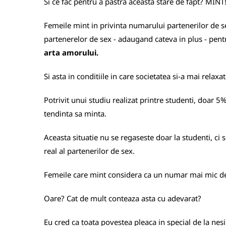
Si ce fac pentru a pastra aceasta stare de fapt? MINT!
Femeile mint in privinta numarului partenerilor de se
partenerelor de sex - adaugand cateva in plus - pentr
arta amorului.
Si asta in conditiile in care societatea si-a mai relaxa
Potrivit unui studiu realizat printre studenti, doar 5
tendinta sa minta.
Aceasta situatie nu se regaseste doar la studenti, ci 
real al partenerilor de sex.
Femeile care mint considera ca un numar mai mic de p
Oare? Cat de mult conteaza asta cu adevarat?
Eu cred ca toata povestea pleaca in special de la nes