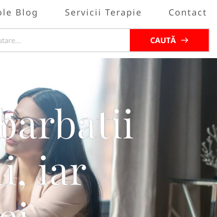
ole Blog
Servicii Terapie
Contact
CAUTĂ
barbatii
i, iar
ei