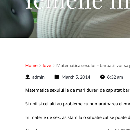
Home
love
Matematica sexului – barbatii vor sa 
admin
March 5, 2014
8:32 am
Matematica sexului le da mari dureri de cap atat barba
Si unii si ceilalti au probleme cu numaratoarea elem
In materie de sex, asistam la o situatie cat se poate 