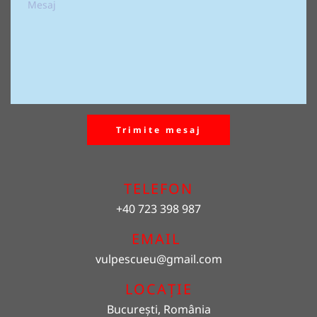
Trimite mesaj
TELEFON
+40 723 398 987
EMAIL 
vulpescueu
@gmail.com
LOCAȚIE
București, România