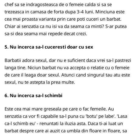
chef sa se indragosteasca de o femeie calda si sa se
trezeasca in camasa de forta dupa 3-4 luni. Minciuna este
cea mai proasta varianta prin care poti cuceri un barbat.
Chiar ai senzatia ca nu isi va da seama ca minti? S-ar putea
sa-si dea seama mai repede decat crezi.
5. Nu incerca sa-l cuceresti doar cu sex
Barbatii adora sexul, dar nu e suficient daca vrei sa-l pastrezi
langa tine. Niciun barbat nu va accepta o relatie cu o femeie
de care il leaga doar sexul. Atunci cand singurul tau atu este
sexul, nu te astepta la prea multe.
6. Nu incerca sa-l schimbi
Este cea mai mare greseala pe care o fac femeile. Au
senzatia ca vor fi capabile sa-l puna cu 'botu' pe labe'. 'Lasa
ca-l schimb eu' - renuntati la iluzia asta. Daca ti-ai luat un
barbat despre care ai auzit ca umbla din floare in floare, sa