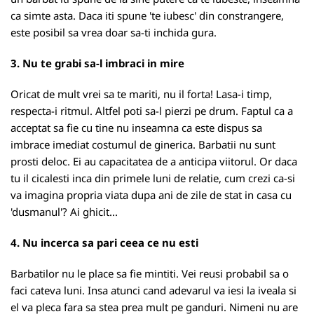
ca simte asta. Daca iti spune 'te iubesc' din constrangere,
este posibil sa vrea doar sa-ti inchida gura.
3. Nu te grabi sa-l imbraci in mire
Oricat de mult vrei sa te mariti, nu il forta! Lasa-i timp,
respecta-i ritmul. Altfel poti sa-l pierzi pe drum. Faptul ca a
acceptat sa fie cu tine nu inseamna ca este dispus sa
imbrace imediat costumul de ginerica. Barbatii nu sunt
prosti deloc. Ei au capacitatea de a anticipa viitorul. Or daca
tu il cicalesti inca din primele luni de relatie, cum crezi ca-si
va imagina propria viata dupa ani de zile de stat in casa cu
'dusmanul'? Ai ghicit...
4. Nu incerca sa pari ceea ce nu esti
Barbatilor nu le place sa fie mintiti. Vei reusi probabil sa o
faci cateva luni. Insa atunci cand adevarul va iesi la iveala si
el va pleca fara sa stea prea mult pe ganduri. Nimeni nu are