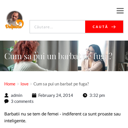
CAUTĂ
Cum sa pui un barbat pe fuga?
Home
love
Cum sa pui un barbat pe fuga?
admin
February 24, 2014
3:32 pm
3 comments
Barbatii nu se tem de femei - indiferent ca sunt proaste sau
inteligente.