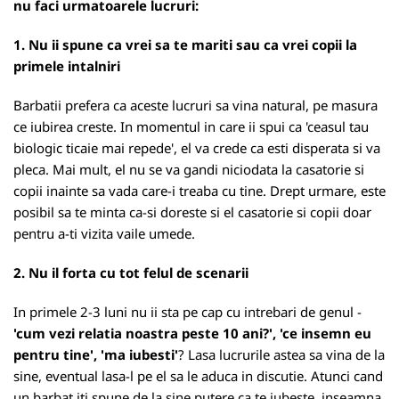
nu faci urmatoarele lucruri:
1. Nu ii spune ca vrei sa te mariti sau ca vrei copii la
primele intalniri
Barbatii prefera ca aceste lucruri sa vina natural, pe masura
ce iubirea creste. In momentul in care ii spui ca 'ceasul tau
biologic ticaie mai repede', el va crede ca esti disperata si va
pleca. Mai mult, el nu se va gandi niciodata la casatorie si
copii inainte sa vada care-i treaba cu tine. Drept urmare, este
posibil sa te minta ca-si doreste si el casatorie si copii doar
pentru a-ti vizita vaile umede.
2. Nu il forta cu tot felul de scenarii
In primele 2-3 luni nu ii sta pe cap cu intrebari de genul -
'cum vezi relatia noastra peste 10 ani?', 'ce insemn eu
pentru tine', 'ma iubesti'
? Lasa lucrurile astea sa vina de la
sine, eventual lasa-l pe el sa le aduca in discutie. Atunci cand
un barbat iti spune de la sine putere ca te iubeste, inseamna