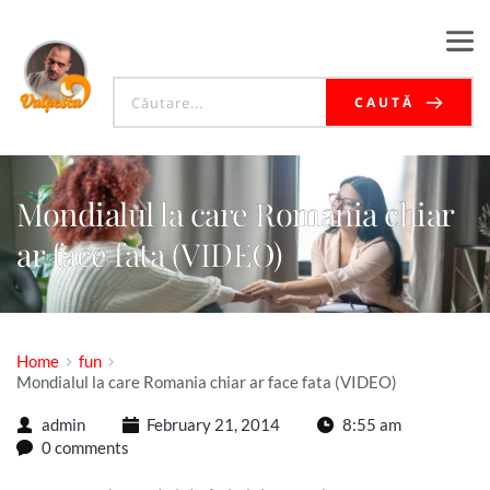
CAUTĂ
Mondialul la care Romania chiar
ar face fata (VIDEO)
Home
fun
Mondialul la care Romania chiar ar face fata (VIDEO)
admin
February 21, 2014
8:55 am
0 comments