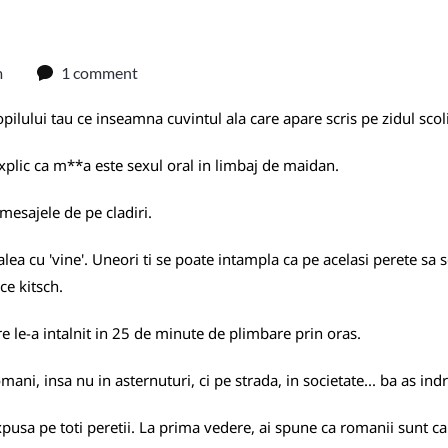
m
1 comment
pilului tau ce inseamna cuvintul ala care apare scris pe zidul scoli
xplic ca m**a este sexul oral in limbaj de maidan.
 mesajele de pe cladiri.
lea cu 'vine'. Uneori ti se poate intampla ca pe acelasi perete sa 
ce kitsch.
re le-a intalnit in 25 de minute de plimbare prin oras.
ani, insa nu in asternuturi, ci pe strada, in societate... ba as indr
xpusa pe toti peretii. La prima vedere, ai spune ca romanii sunt ca