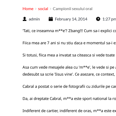
Home
social
Campionii sexului oral
admin
February 14, 2014
1:27 p
'Tati, ce inseamna m**e'? Zbang!!! Cum sa-i explici co
Fiica mea are 7 ani si nu stiu daca e momentul sa-i e
Si totusi, fiica mea a invatat sa citeasca si vede toate
Asa cum vede mesajele alea cu 'm**e', le vede si pe a
dedesubt sa scrie 'Iisus vine'. Ce asezare, ce context, 
Cabral
a postat
o serie de fotografii cu zidurile pe ca
Da, ai dreptate Cabral, m**a este sport national la rom
Indiferent de cartier, indiferent de oras, m**a este e