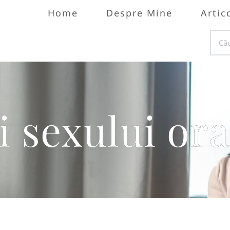
Home
Despre Mine
Artic
 sexului ora