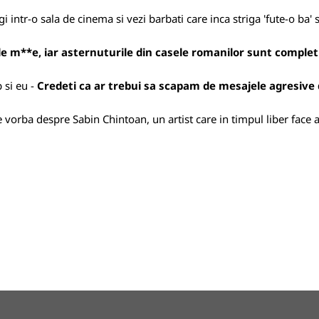
i intr-o sala de cinema si vezi barbati care inca striga 'fute-o ba' 
de m**e, iar asternuturile din casele romanilor sunt complet l
b si eu -
Credeti ca ar trebui sa scapam de mesajele agresive 
orba despre Sabin Chintoan, un artist care in timpul liber face a