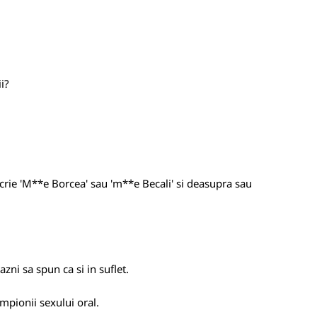
i?
scrie 'M**e Borcea' sau 'm**e Becali' si deasupra sau
azni sa spun ca si in suflet.
mpionii sexului oral.