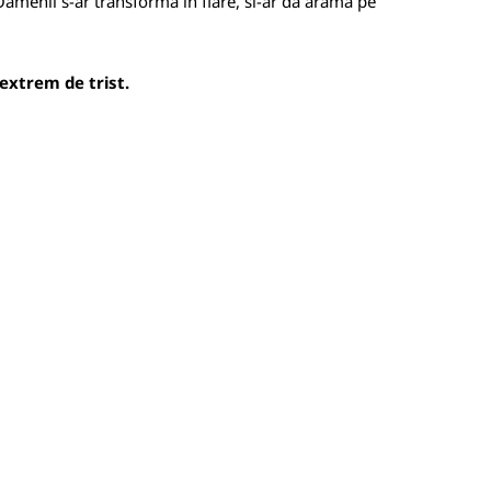
 Oamenii s-ar transforma in fiare, si-ar da arama pe
 extrem de trist.