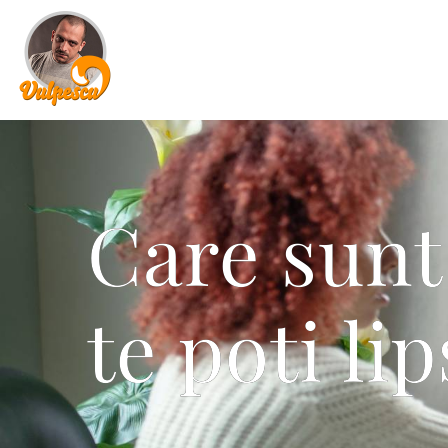
Care sunt
te poti lip