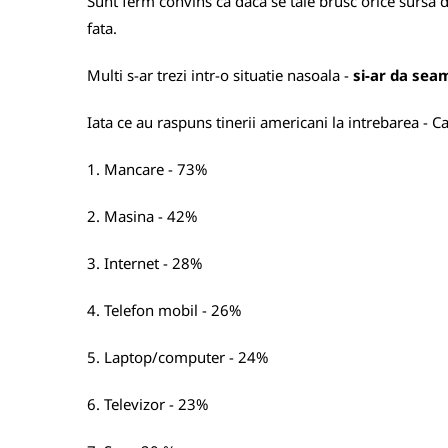
Sunt ferm convins ca daca se taie brusc orice sursa d
fata.
Multi s-ar trezi intr-o situatie nasoala -
si-ar da sea
Iata ce au raspuns tinerii americani la intrebarea - Ca
1. Mancare - 73%
2. Masina - 42%
3. Internet - 28%
4. Telefon mobil - 26%
5. Laptop/computer - 24%
6. Televizor - 23%