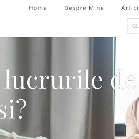
Home
Despre Mine
Artic
 lucrurile de
si?