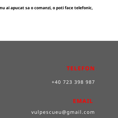
u ai apucat sa o comanzi, o poti face telefonic,
TELEFON
+40 723 398 987
EMAIL 
vulpescueu
@gmail.com