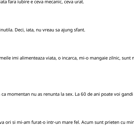
iata fara iubire e ceva mecanic, ceva urat.
nutila. Deci, iata, nu vreau sa ajung sfant.
meile imi alimenteaza viata, o incarca, mi-o mangaie zilnic, sunt 
 ca momentan nu as renunta la sex. La 60 de ani poate voi gandi al
va ori si mi-am furat-o intr-un mare fel. Acum sunt prieten cu mi