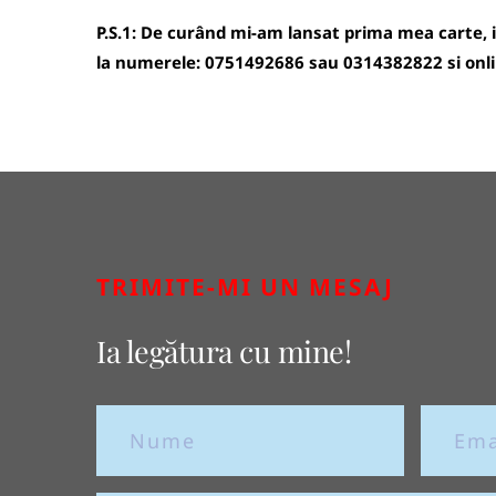
P.S.1: De curând mi-am lansat prima mea carte, i
la numerele: 0751492686 sau 0314382822 si onli
TRIMITE-MI UN MESAJ
Ia legătura cu mine!