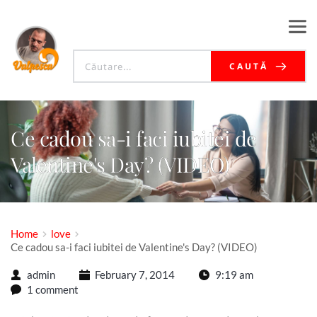
CAUTĂ
Ce cadou sa-i faci iubitei de
Valentine's Day? (VIDEO)
Home
love
Ce cadou sa-i faci iubitei de Valentine's Day? (VIDEO)
admin
February 7, 2014
9:19 am
1 comment