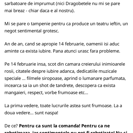
sarbatoare de imprumut (nici Dragobetele nu mi se pare
mai breaz - chiar daca e al nostru).
Mi se pare o tampenie pentru ca produce un teatru ieftin, un
negot sentimental grotesc.
An de an, cand se apropie 14 februarie, oamenii isi aduc
aminte ca exista iubire. Pana atunci urasc fara probleme.
Pe 14 februarie insa, scot din camara creierului inimioarele
rosii, citatele despre iubire adanca, dedicatiile muzicale
speciale ... filmele siropoase, aprind o lumanare parfumata,
incearca sa ia un shot de tandrete, descopera ca exista
mangaieri, respect, vorbe frumoase etc...
La prima vedere, toate lucrurile astea sunt frumoase. La a
doua vedere... sunt naspa!
De ce?
Pentru ca sunt la comanda! Pentru ca ne
robotizeaza, iar sentimentele nu pot fi robotizate! Nu si