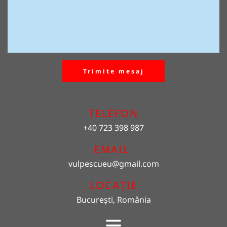
Trimite mesaj
TELEFON
+40 723 398 987
EMAIL 
vulpescueu
@gmail.com
LOCAȚIE
București, România