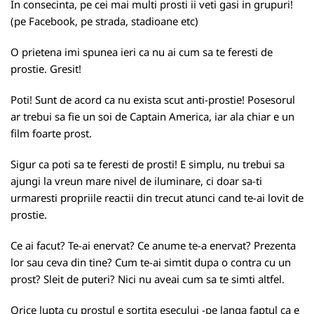
In consecinta, pe cei mai multi prosti ii veti gasi in grupuri!
(pe Facebook, pe strada, stadioane etc)
O prietena imi spunea ieri ca nu ai cum sa te feresti de
prostie. Gresit!
Poti! Sunt de acord ca nu exista scut anti-prostie! Posesorul
ar trebui sa fie un soi de Captain America, iar ala chiar e un
film foarte prost.
Sigur ca poti sa te feresti de prosti! E simplu, nu trebui sa
ajungi la vreun mare nivel de iluminare, ci doar sa-ti
urmaresti propriile reactii din trecut atunci cand te-ai lovit de
prostie.
Ce ai facut? Te-ai enervat? Ce anume te-a enervat? Prezenta
lor sau ceva din tine? Cum te-ai simtit dupa o contra cu un
prost? Sleit de puteri? Nici nu aveai cum sa te simti altfel.
Orice lupta cu prostul e sortita esecului -pe langa faptul ca e