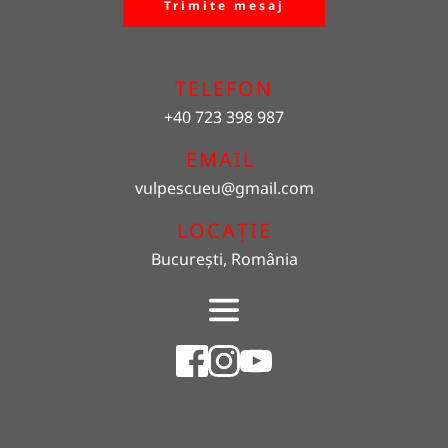
Trimite mesaj
TELEFON
+40 723 398 987
EMAIL 
vulpescueu
@gmail.com
LOCAȚIE
București, România