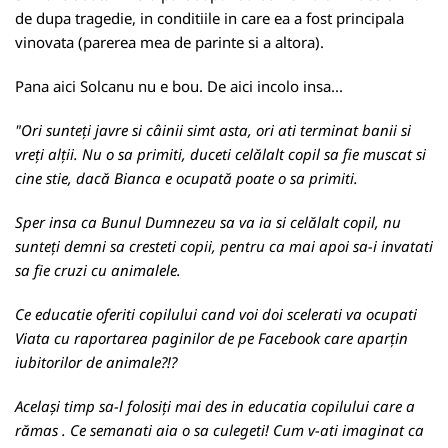
de dupa tragedie, in conditiile in care ea a fost principala
vinovata (parerea mea de parinte si a altora).
Pana aici Solcanu nu e bou. De aici incolo insa...
"Ori sunteți javre si câinii simt asta, ori ati terminat banii si
vreți alții. Nu o sa primiti, duceti celălalt copil sa fie muscat si
cine stie, dacă Bianca e ocupată poate o sa primiti.
Sper insa ca Bunul Dumnezeu sa va ia si celălalt copil, nu
sunteți demni sa cresteti copii, pentru ca mai apoi sa-i invatati
sa fie cruzi cu animalele.
Ce educatie oferiti copilului cand voi doi scelerati va ocupati
Viata cu raportarea paginilor de pe Facebook care aparțin
iubitorilor de animale?!?
Același timp sa-l folosiți mai des in educatia copilului care a
rămas . Ce semanati aia o sa culegeti! Cum v-ati imaginat ca