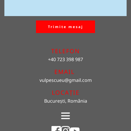
Trimite mesaj
TELEFON
+40 723 398 987
EMAIL 
vulpescueu
@gmail.com
LOCAȚIE
București, România