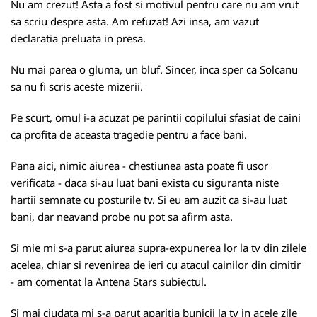
Nu am crezut! Asta a fost si motivul pentru care nu am vrut
sa scriu despre asta. Am refuzat! Azi insa, am vazut
declaratia preluata in presa.
Nu mai parea o gluma, un bluf. Sincer, inca sper ca Solcanu
sa nu fi scris aceste mizerii.
Pe scurt, omul i-a acuzat pe parintii copilului sfasiat de caini
ca profita de aceasta tragedie pentru a face bani.
Pana aici, nimic aiurea - chestiunea asta poate fi usor
verificata - daca si-au luat bani exista cu siguranta niste
hartii semnate cu posturile tv. Si eu am auzit ca si-au luat
bani, dar neavand probe nu pot sa afirm asta.
Si mie mi s-a parut aiurea supra-expunerea lor la tv din zilele
acelea, chiar si revenirea de ieri cu atacul cainilor din cimitir
- am comentat la Antena Stars subiectul.
Si mai ciudata mi s-a parut aparitia bunicii la tv in acele zile