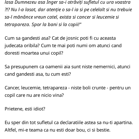
lasa Dumnezeu asa Inger sa-i otrăviți sufletul cu ura voastra
?!? Nu l-a lasat, dar atenție o sa-l ia si pe celelalt si nu trebuie
sa-l mănânce vreun catel, exista si cancer si leucemie si
tetrapareza. Spor la bani si la copii!"
Cum sa gandesti asa? Cat de josnic poti fi cu aceasta
judecata oribila? Cum te mai poti numi om atunci cand
doresti moartea unui copil?
Sa presupunem ca oamenii aia sunt niste nemernici, atunci
cand gandesti asa, tu cum esti?
Cancer, leucemie, tetrapareza - niste boli crunte - pentru un
copil care nu are nicio vina?
Prietene, esti idiot?
Eu sper din tot sufletul ca declaratiile astea sa nu-ti apartina.
Altfel, mi-e teama ca nu esti doar bou, ci si bestie.