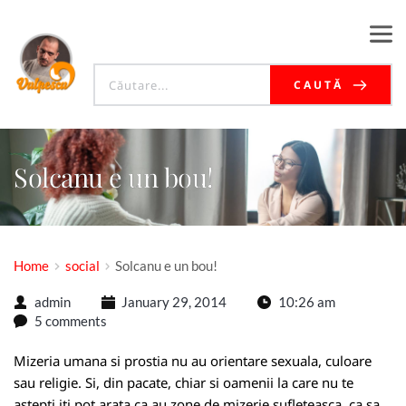
CAUTĂ
Solcanu e un bou!
Home
social
Solcanu e un bou!
admin
January 29, 2014
10:26 am
5 comments
Mizeria umana si prostia nu au orientare sexuala, culoare
sau religie. Si, din pacate, chiar si oamenii la care nu te
astepti iti pot arata ca au zone de mizerie sufleteasca, ca sa