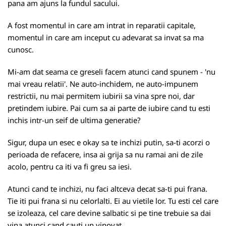
pana am ajuns la fundul sacului.
A fost momentul in care am intrat in reparatii capitale,
momentul in care am inceput cu adevarat sa invat sa ma
cunosc.
Mi-am dat seama ce greseli facem atunci cand spunem - 'nu
mai vreau relatii'. Ne auto-inchidem, ne auto-impunem
restrictii, nu mai permitem iubirii sa vina spre noi, dar
pretindem iubire. Pai cum sa ai parte de iubire cand tu esti
inchis intr-un seif de ultima generatie?
Sigur, dupa un esec e okay sa te inchizi putin, sa-ti acorzi o
perioada de refacere, insa ai grija sa nu ramai ani de zile
acolo, pentru ca iti va fi greu sa iesi.
Atunci cand te inchizi, nu faci altceva decat sa-ti pui frana.
Tie iti pui frana si nu celorlalti. Ei au vietile lor. Tu esti cel care
se izoleaza, cel care devine salbatic si pe tine trebuie sa dai
vina atunci cand cauti un vinovat.