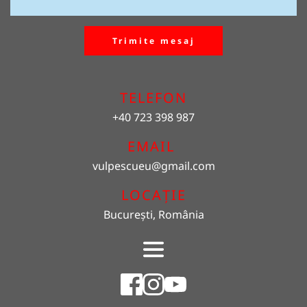
Trimite mesaj
TELEFON
+40 723 398 987
EMAIL 
vulpescueu
@gmail.com
LOCAȚIE
București, România