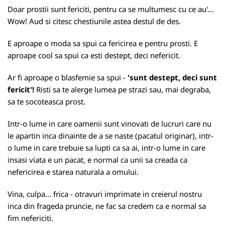
Doar prostii sunt fericiti, pentru ca se multumesc cu ce au'...
Wow! Aud si citesc chestiunile astea destul de des.
E aproape o moda sa spui ca fericirea e pentru prosti. E
aproape cool sa spui ca esti destept, deci nefericit.
Ar fi aproape o blasfemie sa spui -
'sunt destept, deci sunt
fericit'!
Risti sa te alerge lumea pe strazi sau, mai degraba,
sa te socoteasca prost.
Intr-o lume in care oamenii sunt vinovati de lucruri care nu
le apartin inca dinainte de a se naste (pacatul originar), intr-
o lume in care trebuie sa lupti ca sa ai, intr-o lume in care
insasi viata e un pacat, e normal ca unii sa creada ca
nefericirea e starea naturala a omului.
Vina, culpa... frica - otravuri imprimate in creierul nostru
inca din frageda pruncie, ne fac sa credem ca e normal sa
fim nefericiti.