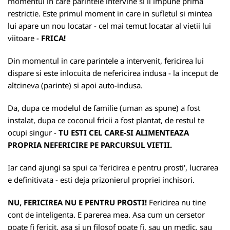
momentul in care parintele intervine si ii impune prima
restrictie. Este primul moment in care in sufletul si mintea
lui apare un nou locatar - cel mai temut locatar al vietii lui
viitoare -
FRICA!
Din momentul in care parintele a intervenit, fericirea lui
dispare si este inlocuita de nefericirea indusa - la inceput de
altcineva (parinte) si apoi auto-indusa.
Da, dupa ce modelul de familie (uman as spune) a fost
instalat, dupa ce coconul fricii a fost plantat, de restul te
ocupi singur -
TU ESTI CEL CARE-SI ALIMENTEAZA
PROPRIA NEFERICIRE PE PARCURSUL VIETII.
Iar cand ajungi sa spui ca 'fericirea e pentru prosti', lucrarea
e definitivata - esti deja prizonierul propriei inchisori.
NU, FERICIREA NU E PENTRU PROSTI!
Fericirea nu tine
cont de inteligenta. E parerea mea. Asa cum un cersetor
poate fi fericit, asa si un filosof poate fi, sau un medic, sau